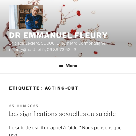
Aller
au
contenu
principal
DR EMMANUEL FLEURY
17 place Leclerc, 59000, Lille, métro Cormontaigne,
e.fleury@nordnet.fr, 06 89 73 62 43
Menu
ÉTIQUETTE :
ACTING-OUT
PUBLIÉ
25 JUIN 2025
LE
Les significations sexuelles du suicide
Le suicide est-il un appel à l’aide ? Nous pensons que
non.