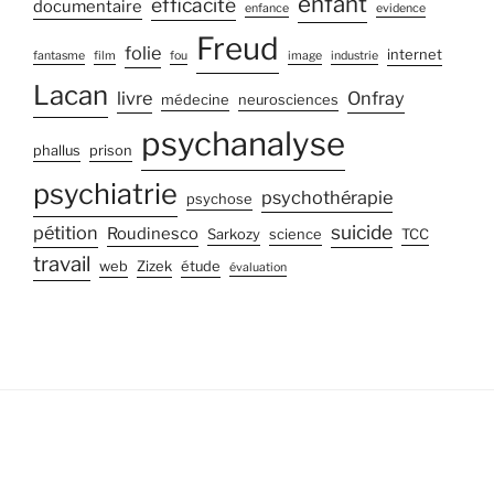
enfant
efficacité
documentaire
enfance
evidence
Freud
folie
internet
fantasme
film
fou
image
industrie
Lacan
livre
Onfray
médecine
neurosciences
psychanalyse
phallus
prison
psychiatrie
psychothérapie
psychose
suicide
pétition
Roudinesco
Sarkozy
science
TCC
travail
web
Zizek
étude
évaluation