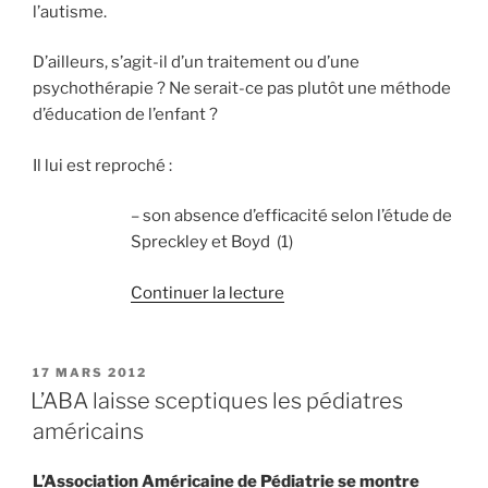
l’autisme.
D’ailleurs, s’agit-il d’un traitement ou d’une
psychothérapie ? Ne serait-ce pas plutôt une méthode
d’éducation de l’enfant ?
Il lui est reproché :
– son absence d’efficacité selon l’étude de
Spreckley et Boyd (1)
de
Continuer la lecture
« Le
traitement
de
PUBLIÉ
17 MARS 2012
LE
l’autisme
L’ABA laisse sceptiques les pédiatres
par
américains
la
méthode
L’Association Américaine de Pédiatrie se montre