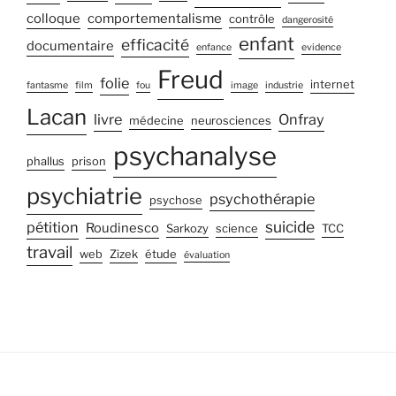
colloque
comportementalisme
contrôle
dangerosité
enfant
efficacité
documentaire
enfance
evidence
Freud
folie
internet
fantasme
film
fou
image
industrie
Lacan
livre
Onfray
médecine
neurosciences
psychanalyse
phallus
prison
psychiatrie
psychothérapie
psychose
suicide
pétition
Roudinesco
Sarkozy
science
TCC
travail
web
Zizek
étude
évaluation