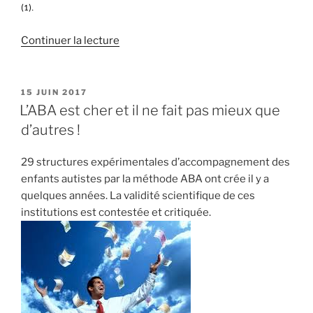
(1).
de
Continuer la lecture
« Ne
me
soignez
PUBLIÉ
15 JUIN 2017
LE
pas
L’ABA est cher et il ne fait pas mieux que
(avec
d’autres !
l’ABA),
je
29 structures expérimentales d’accompagnement des
suis
enfants autistes par la méthode ABA ont crée il y a
comme
quelques années. La validité scientifique de ces
ça
institutions est contestée et critiquée.
! »