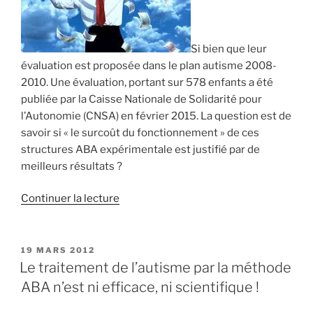
Si bien que leur
évaluation est proposée dans le plan autisme 2008-
2010. Une évaluation, portant sur 578 enfants a été
publiée par la Caisse Nationale de Solidarité pour
l’Autonomie (CNSA) en février 2015. La question est de
savoir si « le surcoût du fonctionnement » de ces
structures ABA expérimentale est justifié par de
meilleurs résultats ?
de
Continuer la lecture
« L’ABA
est
cher
PUBLIÉ
19 MARS 2012
LE
et
Le traitement de l’autisme par la méthode
il
ABA n’est ni efficace, ni scientifique !
ne