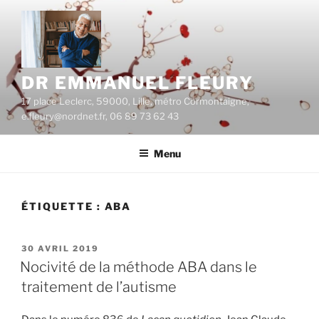
Aller
au
contenu
principal
DR EMMANUEL FLEURY
17 place Leclerc, 59000, Lille, métro Cormontaigne,
e.fleury@nordnet.fr, 06 89 73 62 43
Menu
ÉTIQUETTE :
ABA
PUBLIÉ
30 AVRIL 2019
LE
Nocivité de la méthode ABA dans le
traitement de l’autisme