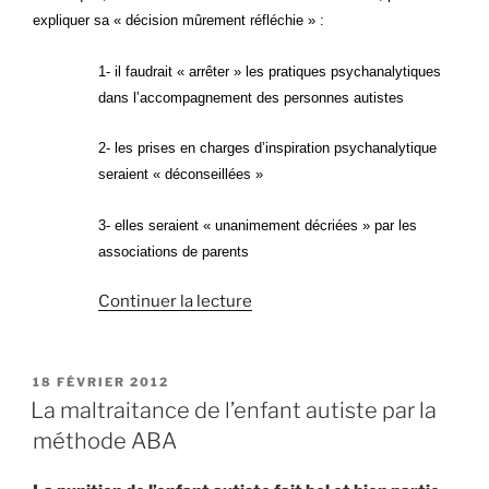
expliquer sa « décision mûrement réfléchie » :
1- il faudrait « arrêter » les pratiques psychanalytiques
dans l’accompagnement des personnes autistes
2- les prises en charges d’inspiration psychanalytique
seraient « déconseillées »
3- elles seraient « unanimement décriées » par les
associations de parents
de
Continuer la lecture
« L’unanimité
en
faveur
PUBLIÉ
18 FÉVRIER 2012
LE
des
La maltraitance de l’enfant autiste par la
pratiques
méthode ABA
psychanalytiques
dans