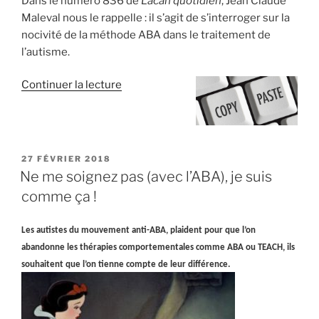
Dans le numéro 836 de
Lacan quotidien
, Jean Claude
Maleval nous le rappelle : il s’agit de s’interroger sur la
nocivité de la méthode ABA dans le traitement de
l’autisme.
de
Continuer la lecture
« Nocivité
de
la
méthode
PUBLIÉ
27 FÉVRIER 2018
ABA
LE
Ne me soignez pas (avec l’ABA), je suis
dans
comme ça !
le
traitement
Les autistes du mouvement anti-ABA, plaident pour que l’on
de
abandonne les thérapies comportementales comme ABA ou TEACH, ils
l’autisme »
souhaitent que l’on tienne compte de leur différence.