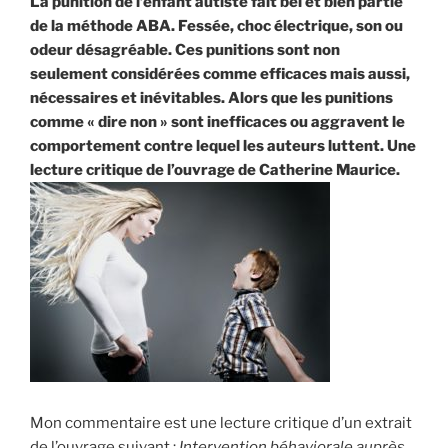
La punition de l’enfant autiste fait bel et bien partie
la
de la méthode ABA. Fessée, choc électrique, son ou
prise
odeur désagréable. Ces punitions sont non
en
seulement considérées comme efficaces mais aussi,
charge
nécessaires et inévitables. Alors que les punitions
de
comme « dire non » sont inefficaces ou aggravent le
l’autisme »
comportement contre lequel les auteurs luttent. Une
lecture critique de l’ouvrage de Catherine Maurice.
Mon commentaire est une lecture critique d’un extrait
de l’ouvrage suivant :
Intervention béhaviorale auprès