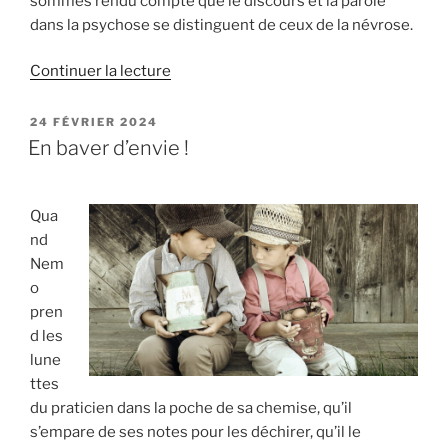
sommes rendu compte que le discours et la parole
dans la psychose se distinguent de ceux de la névrose.
de
Continuer la lecture
« La
langage
PUBLIÉ
24 FÉVRIER 2024
LE
dans
En baver d’envie !
l’autisme
de
Joey »
Qua
nd
Nem
o
pren
d les
lune
ttes
du praticien dans la poche de sa chemise, qu’il
s’empare de ses notes pour les déchirer, qu’il le