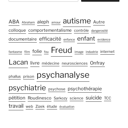
autisme
ABA
aleph
Autre
Abraham
amour
colloque
comportementalisme
contrôle
dangerosité
enfant
efficacité
documentaire
enfance
evidence
Freud
folie
internet
fantasme
film
fou
image
industrie
Lacan
livre
Onfray
médecine
neurosciences
psychanalyse
phallus
prison
psychiatrie
psychothérapie
psychose
suicide
pétition
Roudinesco
Sarkozy
science
TCC
travail
web
Zizek
étude
évaluation