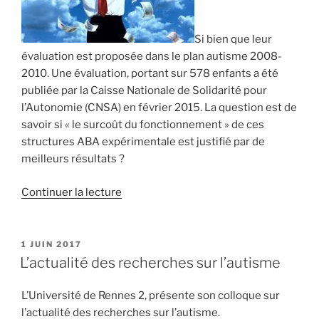
Si bien que leur
évaluation est proposée dans le plan autisme 2008-
2010. Une évaluation, portant sur 578 enfants a été
publiée par la Caisse Nationale de Solidarité pour
l’Autonomie (CNSA) en février 2015. La question est de
savoir si « le surcoût du fonctionnement » de ces
structures ABA expérimentale est justifié par de
meilleurs résultats ?
de
Continuer la lecture
« L’ABA
est
cher
PUBLIÉ
1 JUIN 2017
LE
et
L’actualité des recherches sur l’autisme
il
ne
L’Université de Rennes 2, présente son colloque sur
fait
l’actualité des recherches sur l’autisme.