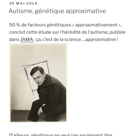
recherches
PUBLIÉ
30 MAI 2014
LE
sur
Autisme, génétique approximative
l’autisme »
50 % de facteurs génétiques « approximativement »,
conclut cette étude sur l’hérédité de l’autisme, publiée
dans
JAMA
: ça, c’est de la science….approximative !
D’ailleurs, génétique ne veut pas seulement dire