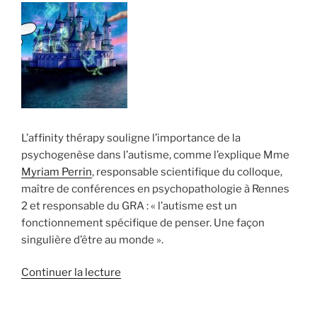
pas
mieux
que
d’autres
! »
L’affinity thérapy souligne l’importance de la
psychogenèse dans l’autisme, comme l’explique Mme
Myriam Perrin
, responsable scientifique du colloque,
maître de conférences en psychopathologie à Rennes
2 et responsable du GRA : « l’autisme est un
fonctionnement spécifique de penser. Une façon
singulière d’être au monde ».
de
Continuer la lecture
« L’actualité
des