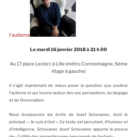
ça
! »
l’autisme
Le mardi 16 janvier 2018 à 21 h 00
Au 17 place Leclerc à Lille (métro Cormontaigne, 5ème
étage à gauche)
Il s’agit maintenant de mieux poser la question que soulève
l’autisme et qui tourne autour des ses perceptions, du langage
et de l’énonciation.
Nous évoquerons les écrits de Josef Schovanec, dont le
principal : « Je suis à l’est ». Ce texte est percutant, d’humour et
d’intelligence, Schovanec Josef Schovanec apporte la preuve
de « l’utilité des apprentissages personnels de l’enfant ».