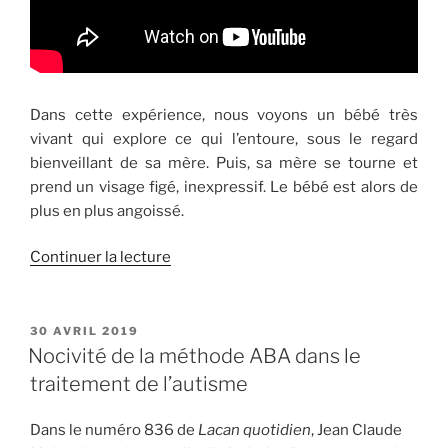
Dans cette expérience, nous voyons un bébé très
vivant qui explore ce qui l’entoure, sous le regard
bienveillant de sa mère. Puis, sa mère se tourne et
prend un visage figé, inexpressif. Le bébé est alors de
plus en plus angoissé.
de
Continuer la lecture
« Visage
masqué,
visage
PUBLIÉ
30 AVRIL 2019
LE
de
Nocivité de la méthode ABA dans le
bois,
traitement de l’autisme
visage
impassible….. »
Dans le numéro 836 de
Lacan quotidien
, Jean Claude