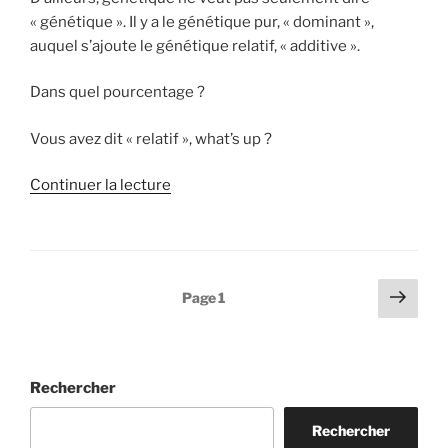
« génétique ». Il y a le génétique pur, « dominant »,
auquel s’ajoute le génétique relatif, « additive ».
Dans quel pourcentage ?
Vous avez dit « relatif », what’s up ?
de
Continuer la lecture
« Autisme,
génétique
approximative »
Pagination
Page
Page
1
suiv
des
publications
Rechercher
Rechercher