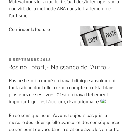
Maleval nous le rappelle : il s’agit de s’interroger sur la
nocivité de la méthode ABA dans le traitement de
l’autisme.
de
Continuer la lecture
« Nocivité
de
la
méthode
PUBLIÉ
6 SEPTEMBRE 2018
ABA
LE
Rosine Lefort, « Naissance de l’Autre »
dans
le
Rosine Lefort a mené un travail clinique absolument
traitement
fantastique dont elle a rendu compte en détail dans
de
plusieurs de ses livres. C’est un travail tellement
l’autisme »
important, qu’il est à ce jour, révolutionnaire !
En ce sens que nous n’avons toujours pas pris la
mesure des idées qu’elle avance et des conséquences
de son point de vue, dans la pratique avec les enfants.