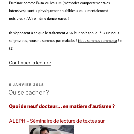
l’autisme comme l’ABA ou les ICM (méthodes comportementales
intensives), sont « physiquement nuisibles » ou « mentalement
nuisibles ». Voire même dangereuses !
Ils s’opposent à ce que le traitement ABA leur soit appliqué: « Ne nous
soignez pas, nous ne sommes pas malades !
Nous sommes comme ça
! »
(1).
de
Continuer la lecture
« Ne
me
soignez
PUBLIÉ
9 JANVIER 2018
LE
pas
Ou se cacher ?
(avec
l’ABA),
Quoi de neuf docteur… en matière d’autisme ?
je
suis
ALEPH – Séminaire de lecture de textes sur
comme