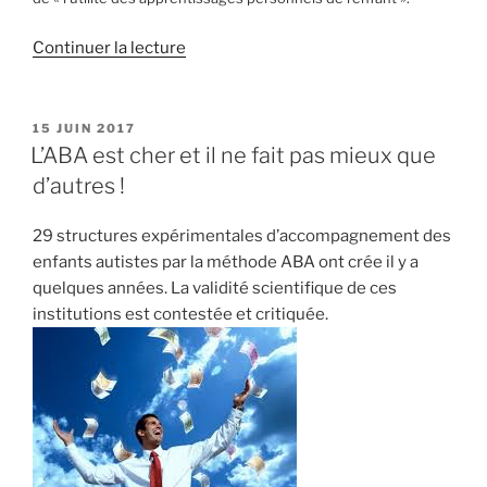
de
Continuer la lecture
« Ou
se
cacher
PUBLIÉ
15 JUIN 2017
LE
? »
L’ABA est cher et il ne fait pas mieux que
d’autres !
29 structures expérimentales d’accompagnement des
enfants autistes par la méthode ABA ont crée il y a
quelques années. La validité scientifique de ces
institutions est contestée et critiquée.