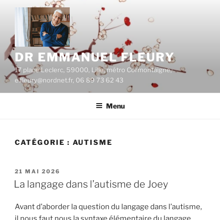
Aller
au
contenu
principal
DR EMMANUEL FLEURY
17 place Leclerc, 59000, Lille, métro Cormontaigne,
e.fleury@nordnet.fr, 06 89 73 62 43
Menu
CATÉGORIE :
AUTISME
PUBLIÉ
21 MAI 2026
LE
La langage dans l’autisme de Joey
Avant d’aborder la question du langage dans l’autisme,
il nous faut nous la syntaxe élémentaire du langage.