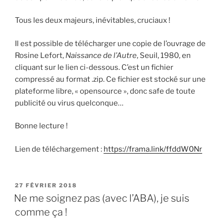
Tous les deux majeurs, inévitables, cruciaux !
Il est possible de télécharger une copie de l’ouvrage de
Rosine Lefort,
Naissance de l’Autre
, Seuil, 1980, en
cliquant sur le lien ci-dessous. C’est un fichier
compressé au format .zip. Ce fichier est stocké sur une
plateforme libre, « opensource », donc safe de toute
publicité ou virus quelconque…
Bonne lecture !
Lien de téléchargement :
https://frama.link/ffddW0Nr
PUBLIÉ
27 FÉVRIER 2018
LE
Ne me soignez pas (avec l’ABA), je suis
comme ça !