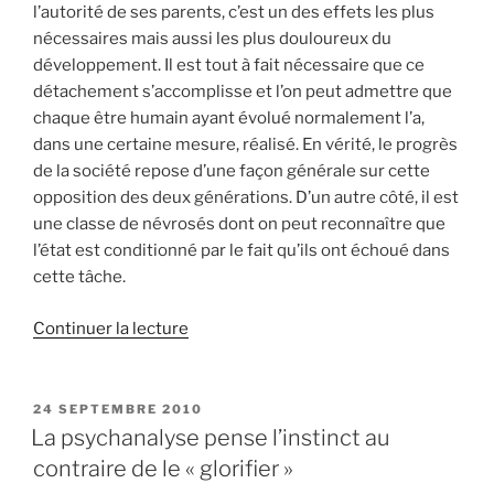
l’autorité de ses parents, c’est un des effets les plus
nécessaires mais aussi les plus douloureux du
développement. Il est tout à fait nécessaire que ce
détachement s’accomplisse et l’on peut admettre que
chaque être humain ayant évolué normalement l’a,
dans une certaine mesure, réalisé. En vérité, le progrès
de la société repose d’une façon générale sur cette
opposition des deux générations. D’un autre côté, il est
une classe de névrosés dont on peut reconnaître que
l’état est conditionné par le fait qu’ils ont échoué dans
cette tâche.
de
Continuer la lecture
« Le
roman
familial
PUBLIÉ
24 SEPTEMBRE 2010
LE
des
La psychanalyse pense l’instinct au
névrosés
contraire de le « glorifier »
par