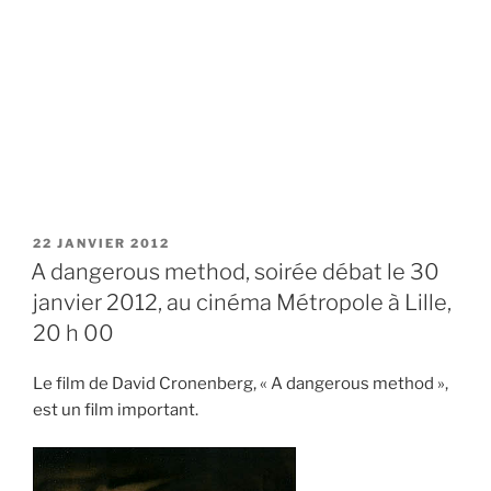
PUBLIÉ
22 JANVIER 2012
LE
A dangerous method, soirée débat le 30
janvier 2012, au cinéma Métropole à Lille,
20 h 00
Le film de David Cronenberg, « A dangerous method »,
est un film important.