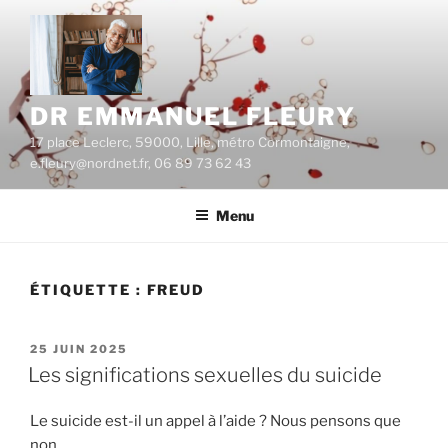
Aller
au
contenu
principal
DR EMMANUEL FLEURY
17 place Leclerc, 59000, Lille, métro Cormontaigne,
e.fleury@nordnet.fr, 06 89 73 62 43
Menu
ÉTIQUETTE :
FREUD
PUBLIÉ
25 JUIN 2025
LE
Les significations sexuelles du suicide
Le suicide est-il un appel à l’aide ? Nous pensons que
non.