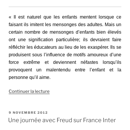
August
Aichhorn »
« Il
est
naturel que les enfants mentent lorsque ce
faisant ils imitent les mensonges des adultes. Mais un
certain nombre de mensonges d’enfants bien élevés
ont une signification particulière; ils devraient faire
réfléchir les éducateurs au lieu de les exaspérer. Ils se
produisent sous l’influence de motifs amoureux d’une
force extrême et deviennent néfastes lorsqu’ils
provoquent un malentendu entre l’enfant et la
personne qu’il aime.
de
Continuer la lecture
« « Deux
mensonges
d’enfant »,
PUBLIÉ
9 NOVEMBRE 2012
LE
par
Une journée avec Freud sur France Inter
S.