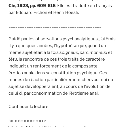
Cie, 1928, pp. 609-616
. Elle est traduite en français
par Edouard Pichon et Henri Hoesli.
_________________________________________
Guidé par les observations psychanalytiques, j’ai émis,
il y a quelques années, l’hypothèse que, quand un
même sujet était à la fois
soigneux
,
parcimonieux
et
têtu
, la rencontre de ces trois traits de caractère
indiquait un renforcement de la composante
érotico anale dans sa constitution psychique. Ces
modes de réaction particulièrement chers au moi du
sujet se développeraient, au cours de l’évolution de
celui ci, par consommation de l’érotisme anal.
de
Continuer la lecture
« Sigmund
Freud:
PUBLIÉ
30 OCTOBRE 2017
LE
«