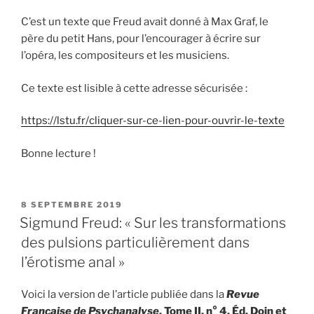
C’est un texte que Freud avait donné à Max Graf, le
père du petit Hans, pour l’encourager à écrire sur
l’opéra, les compositeurs et les musiciens.
Ce texte est lisible à cette adresse sécurisée :
https://lstu.fr/cliquer-sur-ce-lien-pour-ouvrir-le-texte
Bonne lecture !
PUBLIÉ
8 SEPTEMBRE 2019
LE
Sigmund Freud: « Sur les transformations
des pulsions particulièrement dans
l’érotisme anal »
Voici la version de l’article publiée dans la
Revue
Française de Psychanalyse
, Tome II, n° 4, Éd. Doin et