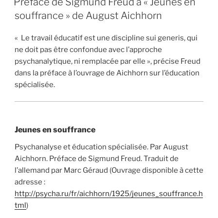
Préface de Sigmund Freud à « Jeunes en
des
souffrance » de August Aichhorn
névroses »
« Le travail éducatif est une discipline sui generis, qui
ne doit pas être confondue avec l’approche
psychanalytique, ni remplacée par elle », précise Freud
dans la préface à l’ouvrage de Aichhorn sur l’éducation
spécialisée.
Jeunes en souffrance
Psychanalyse et éducation spécialisée. Par August
Aichhorn. Préface de Sigmund Freud. Traduit de
l’allemand par Marc Géraud (Ouvrage disponible à cette
adresse :
http://psycha.ru/fr/aichhorn/1925/jeunes_souffrance.h
tml
)