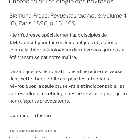
L’hérédité et l’étiologie des névroses
Sur
les
Sigmund Freud,
Revue neurologique
, volume 4
transformations
(6), Paris, 1896, p. 161 169
des
« Je m’adresse spécialement aux disciples de
pulsions
J. M. Charcot pour faire valoir quelques objections
particulièrement
contre la théorie étiologique des névroses qui nous a
dans
été transmise par notre maître.
l’érotisme
anal
On sait quel est le rôle attribué à l’hérédité nerveuse
» »
dans cette théorie. Elle est pour les affections
névrosiques la seule cause vraie et indispensable, les
autres influences étiologiques ne devant aspirer qu’au
nom d’agents provocateurs.
de
Continuer la lecture
« L’hérédité
et
PUBLIÉ
28 SEPTEMBRE 2016
LE
l’étiologie