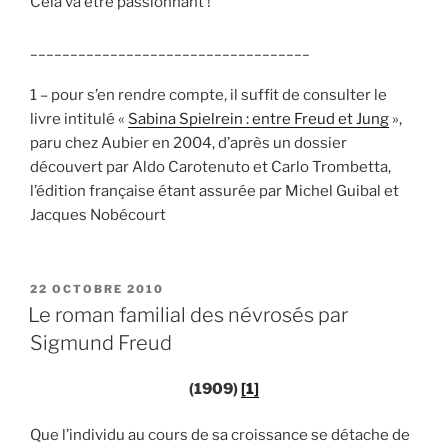
Cela va être passionnant !
___________________________________
1 – pour s’en rendre compte, il suffit de consulter le
livre intitulé «
Sabina Spielrein : entre Freud et Jung
»,
paru chez Aubier en 2004, d’après un dossier
découvert par Aldo Carotenuto et Carlo Trombetta,
l’édition française étant assurée par Michel Guibal et
Jacques Nobécourt
PUBLIÉ
22 OCTOBRE 2010
LE
Le roman familial des névrosés par
Sigmund Freud
(1909)
[1]
Que l’individu au cours de sa croissance se détache de