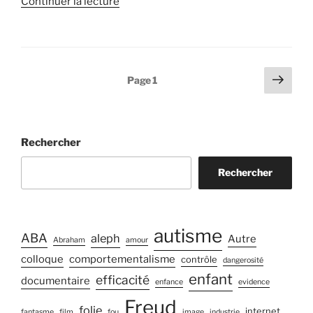
de
Continuer la lecture
« La
psychanalyse
pense
l’instinct
Pagination
Page
Page
1
au
suiv
des
contraire
publications
de
le
Rechercher
«
glorifier
Rechercher
» »
autisme
ABA
aleph
Autre
Abraham
amour
colloque
comportementalisme
contrôle
dangerosité
enfant
efficacité
documentaire
enfance
evidence
Freud
folie
internet
fantasme
film
fou
image
industrie