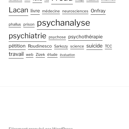
Lacan
livre
Onfray
médecine
neurosciences
psychanalyse
phallus
prison
psychiatrie
psychothérapie
psychose
suicide
pétition
Roudinesco
Sarkozy
science
TCC
travail
web
Zizek
étude
évaluation
Fièrement propulsé par WordPress