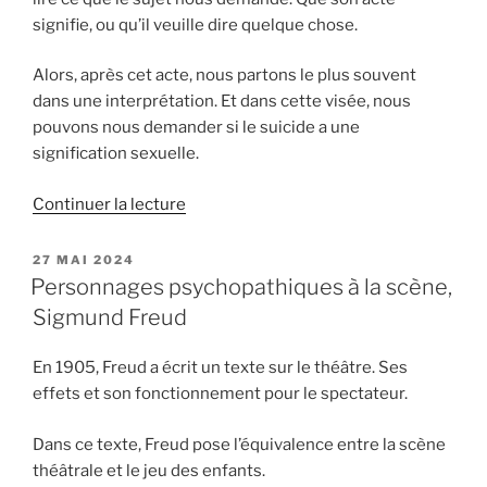
signifie, ou qu’il veuille dire quelque chose.
Alors, après cet acte, nous partons le plus souvent
dans une interprétation. Et dans cette visée, nous
pouvons nous demander si le suicide a une
signification sexuelle.
de
Continuer la lecture
« Les
significations
PUBLIÉ
27 MAI 2024
LE
sexuelles
Personnages psychopathiques à la scène,
du
Sigmund Freud
suicide »
En 1905, Freud a écrit un texte sur le théâtre. Ses
effets et son fonctionnement pour le spectateur.
Dans ce texte, Freud pose l’équivalence entre la scène
théâtrale et le jeu des enfants.