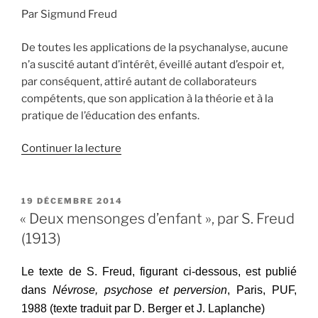
Par Sigmund Freud
De toutes les applications de la psychanalyse, aucune
n’a suscité autant d’intérêt, éveillé autant d’espoir et,
par conséquent, attiré autant de collaborateurs
compétents, que son application à la théorie et à la
pratique de l’éducation des enfants.
de
Continuer la lecture
« Préface
de
Sigmund
PUBLIÉ
19 DÉCEMBRE 2014
LE
Freud
« Deux mensonges d’enfant », par S. Freud
à
(1913)
« Jeunes
en
Le texte de S. Freud, figurant ci-dessous, est publié
souffrance »
dans
Névrose, psychose et perversion
, Paris, PUF,
de
1988 (texte traduit par D. Berger et J. Laplanche)