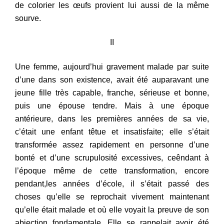
de colorier les œufs provient lui aussi de la même
sourve.
II
Une f
emme, aujourd’hui gravement malade par suite
d’une dans son existence, avait été auparavant une
jeune fille très capable, franche, sérieuse et bonne,
puis une épouse tendre. Mais
à un
e époque
antérieure, dans les premières années de sa vie,
c’était
une
enfant têtue et insatisfaite; elle
s’était
transformée
assez rapidement
en personne d’une
bonté et d’une scr
u
pulosité excessives, ceêndant à
l’époque même de cette transformation, encore
pendant
,les
ann
ées d’école, il s’était passé des
choses qu’elle se reprochait vivement maintenant
qu’elle était malade et où elle voyait la preuve de son
abjection fondamentale. Elle se rappelait avoir été