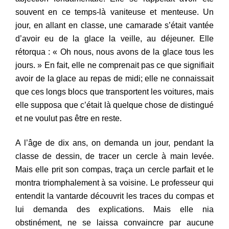
souvent en ce
t
emps-là vaniteuse et menteuse. Un
jour, en allant en classe, une
cam
arade s’était vantée
d’avoir eu de la glace la veille, au déjeuner.
Elle
rétorqua :
«
Oh nous, nous avons de la glace tous les
jours. »
En fait, elle ne comprenait pas ce que signifiait
avoir de la g
lace
au
repas de midi; elle ne connaissait
que ces longs blocs que transp
ortent
les voitures, mais
elle supposa que c’était là quelque chose de dist
ingué
et ne voulut pas être en reste.
A l’âge de dix ans, on demanda un jour, pendant la
clas
se de
dessin, de tracer un cercle
à
main levée.
Mais elle prit son co
mpas,
traça un cercle parfait et le
montra triomphalement à sa voisine
. Le
professeur qui
entendit la vantarde découvrit les traces du co
mpas
et
lui demanda des explications. Mais elle nia
obstinément, ne
se
laissa convaincre par aucune