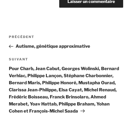
Navigation
Article
PRÉCÉDENT
de
précédent
Autisme, génétique approximative
l’article
Article
SUIVANT
suivant
Pour Charb, Jean Cabut, Georges Wolinski, Bernard
Verhlac, Philippe Lançon, Stéphane Charbonnier,
Bernard Maris, Philippe Honoré, Mustapha Ourad,
Clarissa Jean-Philippe, Elsa Cayat, Michel Renaud,
Frédéric Boisseau, Franck Brinsolaro, Ahmed
Merabet, Yoav Hattab, Philippe Braham, Yohan
Cohen et François-Michel Saada