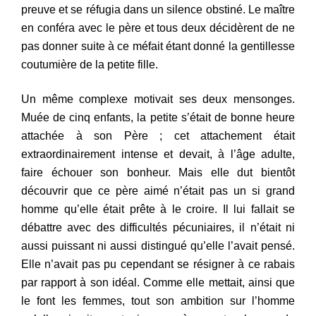
preuve et se réfugia dans un si
lence
obstiné. Le maître
en conféra avec le père et tous deux décid
èrent
de ne
pas donner suite à ce méfait étant donné la gentillesse
coutu
mière
de la petite fille.
Un même complexe motivait ses deux mensonges.
Mu
é
e
de
cinq enfants, la petite s’était de bonne heure
attachée à son P
ère ;
cet attachement était
extraordinairement intense et devait,
à l’âge
adulte,
faire échouer son bonheur. Mais elle dut bientôt
déc
ouvrir
que ce père aimé n’était pas un si grand
homme qu’elle était
prête
à le croire. Il lui fallait se
débattre avec des difficultés pécunia
ires,
il n’était ni
aussi puissant ni aussi distingué qu’elle l’avait pensé.
Elle n’avait pas pu cependant se résigner à ce rabais
par rap
port à
son idéal. Comme elle mettait, ainsi que
le font les femmes, tout son ambition sur l’homme