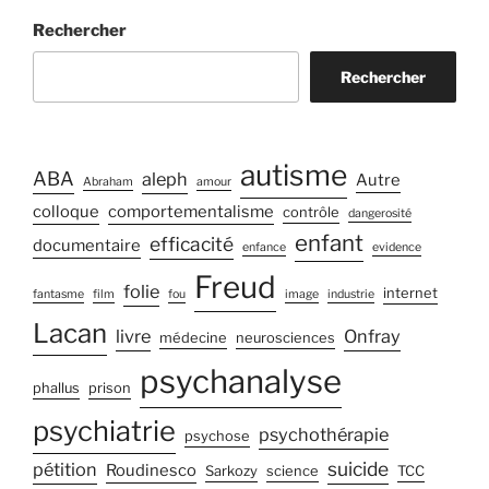
Rechercher
Rechercher
autisme
ABA
aleph
Autre
Abraham
amour
colloque
comportementalisme
contrôle
dangerosité
enfant
efficacité
documentaire
enfance
evidence
Freud
folie
internet
fantasme
film
fou
image
industrie
Lacan
livre
Onfray
médecine
neurosciences
psychanalyse
phallus
prison
psychiatrie
psychothérapie
psychose
suicide
pétition
Roudinesco
Sarkozy
science
TCC