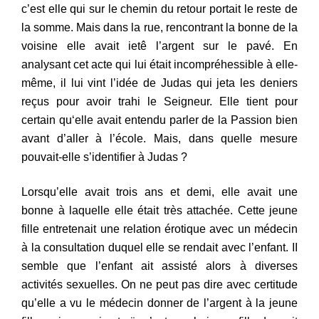
c’est elle qui sur le chemin du retour portait le reste de
l
a somme.
Mais dans la rue, rencontrant la bonne de la
voisine el
l
e
avait ie
tê
l’argent sur le pavé. En
analysant cet acte qui lui était inc
ompréhe
s
sible à elle-
même, il lui vint l’idée de Judas qui jeta
les deniers
reçus pour avoir trahi le Seigneur. Elle tient pour
c
ertain q
u
‘elle
avait entendu parler de la Passion bien
avant d’aller
à l’école. M
ais,
dans quelle mesure
pouvait-elle s’identifier à Judas ?
Lorsqu’elle avait trois ans et demi, elle avait
une
bonne
à laquelle elle était très attachée. Cette jeune
fi
lle entretenai
t une
relation érotique avec un médecin
à la cons
u
ltatio
n duquel elle se
rendait avec l’enfant. II
semble que l’enfa
n
t ait ass
isté alors à diverses
activités sexuelles. On ne peut pas dire avec ce
rtitude
qu’e
lle a vu
le médecin donner de l’argent à la jeune