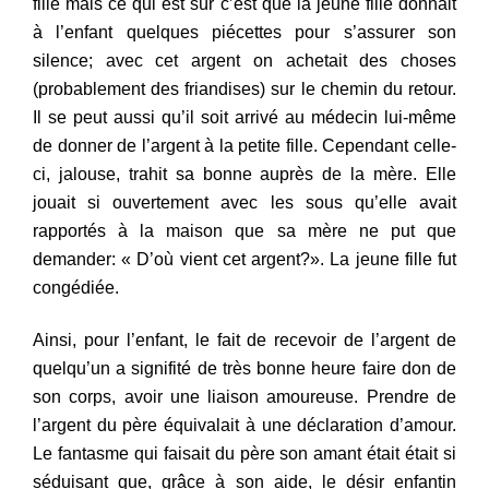
fill
e
mais ce qui e
st sür
c’est que la jeune fille donnait
à
l’enf
a
nt
quelques
piécettes pour
s’assurer son
silence; avec cet argent on ac
h
e
tait des choses
(probable
ment des friandises) sur le chemin du re
tour.
Il se pe
ut aussi qu’il soit arrivé au
médecin
lui-même
de donner de l’argent à la pet
i
te fille.
Cep
endant celle
-
ci, jalouse, trahit sa bonne auprès de la mère. Elle
jouai
t si ouv
e
rt
ement avec les sous qu’elle avait
rapportés à la
maison que sa
mè
re ne put que
demander:
«
D’où vient cet argent?». La jeune
fill
e
fu
t
congédiée.
Ainsi, pou
r l’
enfant, le fait de recevoir de l’argent de
quelqu’un a signifité
de tr
ès
bonne heure faire don de
son corps, avoir une liaison amoureuse. Prendre de
l’argent du père équivalait à u
n
e déclaration d’amour.
Le fantasme qui faisait du père son amant était
était si
séduisant que,
g
r
âce à son aide, le désir enfantin