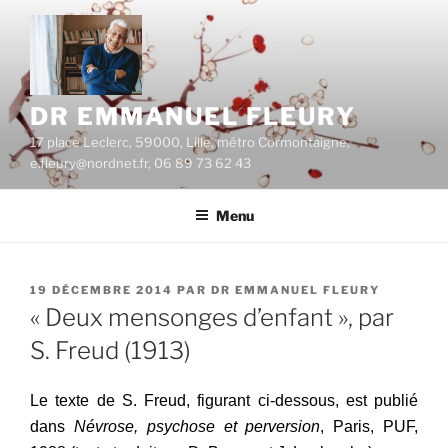
Aller
au
contenu
principal
DR EMMANUEL FLEURY
17 place Leclerc, 59000, Lille, métro Cormontaigne,
e.fleury@nordnet.fr, 06 89 73 62 43
Menu
PUBLIÉ
19 DÉCEMBRE 2014
PAR
DR EMMANUEL FLEURY
LE
« Deux mensonges d’enfant », par
S. Freud (1913)
Le texte de S. Freud, figurant ci-dessous, est publié
dans
Névrose, psychose et perversion
, Paris, PUF,