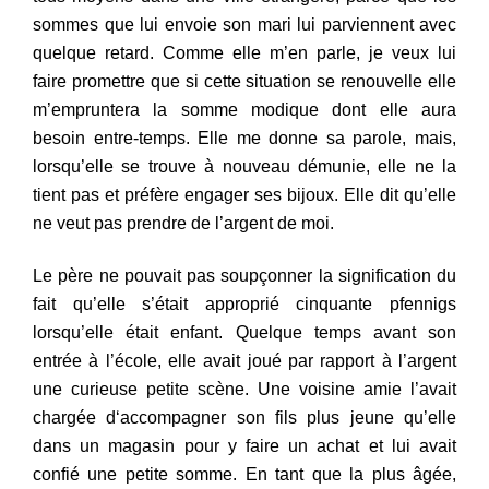
sommes que lui envoie son mari
lui
parviennent avec
quelque retard. Comme elle m’en parle, je v
eux
lui
faire promettre que si cette situation se renouvelle elle
m’emp
run
tera la somme modique dont elle aura
besoin entre-temps. El
l
e
me
donne sa parole, mais,
lorsqu’elle se trouve
à
nouveau démun
ie
,
elle
ne la
tient pas et préfère engager ses bijoux. Elle dit qu’elle
ne
veut
pas prendre de l’argent de moi.
Le père ne pouvait pas soupçonner la signification du
fait
qu’elle
s’était approprié cinquante pfennigs
lorsqu’elle était enfant. Q
uelque
temps avant son
entrée à l’école, elle avait joué par rapport à
l’argen
t
une curieuse petite scène. Une voisine amie l’avait
chargée d
‘accom
pagner son fils plus jeune qu’elle
dans un magasin pour y
faire un
achat et lui avait
confié une petite somme. En tant que la p
lus âgée,