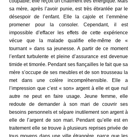
coupable; elle reçoit un châtiment très énergique. Mais
sa mère, après l’avoir punie, est très ébranlée par le
désespoir de l’enfant. Elle la cajole et l’emmène
promener pour la consoler. Cependant, il est
impossible d’effacer les effets de cette expérience
vécue que la malade qualifi
e
elle-même
de
«
tournant » dans sa jeunesse. A partir de ce mom
ent
l’enfant turbulente et pleine d’assurance est devenue
timide e
t
timorée. Pendant ses fiançailles le fait que sa
mère s’occupe de ses meubles et de son trousseau la
met dans une colère incompréhen
s
ib
le
. Elle a
l’impression que c’est
«
son» argent
à
elle et que nul
autre n
e
peut en faire usage. Jeune femme, elle
redoute de demander à so
n
mari de couvrir ses
besoins personnels et sépare inutilement son argent à
elle de l’argent de son mari. Pendant qu’elle est en
traitem
ent
elle se trouve à plusieurs reprises privée de
tous moyens dans
une
ville étrangère, parce que les