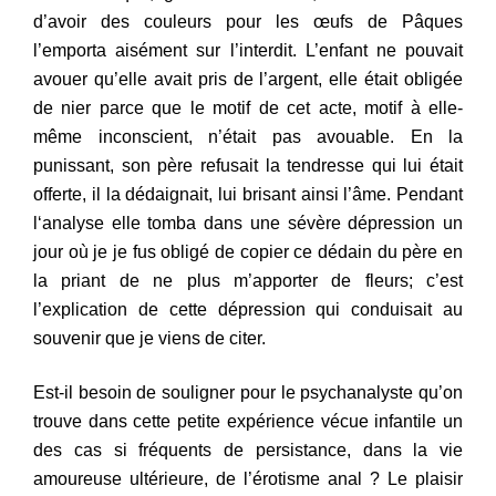
d’avoir des couleurs pour
l
es œ
u
fs de Pâques
l’emporta aisément sur l’interdit. L’enfant
ne pouv
ait
avouer qu’elle avait pris de l’argent, elle était obligée
de
nier
parce que le motif de cet acte, motif à elle-
même inconscient,
n’ét
a
i
t pas avouable. En la
punissant, son père refusait
la tendresse
qui l
ui était
offerte, il la dédaignait, lui brisant ainsi l’âme.
Pendan
t
l
‘analyse elle tomba dans une sévère dépression un
jour où je
je fus
ob
l
igé de copier ce dédain du père en
la
priant de ne plus
m’appor
ter de fleurs; c’est
l’explication de cette dépression qui conduisait
au
souvenir que je viens de citer.
Est-il be
soin de souligner pour le psychanalyste qu’on
trouve dans
cette
petite expérience vécue infantile un
des cas si fréquents
de
pe
rsistan
ce, dans la vie
amoureuse ultérieure, de l’érotisme anal ? Le plaisir