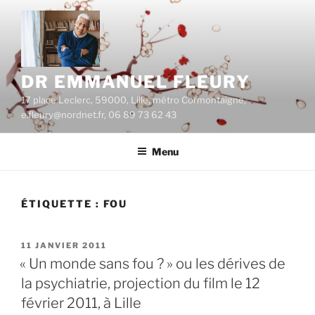
Aller
au
contenu
principal
DR EMMANUEL FLEURY
17 place Leclerc, 59000, Lille, métro Cormontaigne,
e.fleury@nordnet.fr, 06 89 73 62 43
Menu
ÉTIQUETTE :
FOU
PUBLIÉ
11 JANVIER 2011
LE
« Un monde sans fou ? » ou les dérives de
la psychiatrie, projection du film le 12
février 2011, à Lille