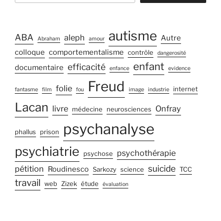
autisme
ABA
aleph
Autre
Abraham
amour
colloque
comportementalisme
contrôle
dangerosité
enfant
efficacité
documentaire
enfance
evidence
Freud
folie
internet
fantasme
film
fou
image
industrie
Lacan
livre
Onfray
médecine
neurosciences
psychanalyse
phallus
prison
psychiatrie
psychothérapie
psychose
suicide
pétition
Roudinesco
Sarkozy
science
TCC
travail
web
Zizek
étude
évaluation