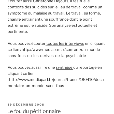
Ecoutez aussi
Christophe Dejours
, il resitue le
contexte des suicides sur le lieu de travail comme un
symptôme du malaise au travail. Le travail, sa forme,
change entrainant une souffrance dont le point
extrême est le suicide. Son analyse est actuelle et
pertinente.
Vous pouvez écouter
toutes les interviews
en cliquant
ce lien :
http://www.mediapart.fr/content/un-monde-
sans-fous-ou-les-derives-de-la-psychiatrie
Vous pouvez aussi lire une
synthèse
du reportage en
cliquant ce lien
:
http://www.mediapart.fr/journal/france/180410/docu
mentaire-un-monde-sans-fous
PUBLIÉ
19 DÉCEMBRE 2008
LE
Le fou du pétitionnaire