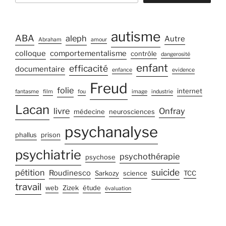
autisme
ABA
aleph
Autre
Abraham
amour
colloque
comportementalisme
contrôle
dangerosité
enfant
efficacité
documentaire
enfance
evidence
Freud
folie
internet
fantasme
film
fou
image
industrie
Lacan
livre
Onfray
médecine
neurosciences
psychanalyse
phallus
prison
psychiatrie
psychothérapie
psychose
suicide
pétition
Roudinesco
Sarkozy
science
TCC
travail
web
Zizek
étude
évaluation