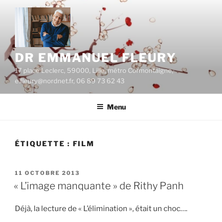
Aller
au
contenu
principal
DR EMMANUEL FLEURY
17 place Leclerc, 59000, Lille, métro Cormontaigne,
e.fleury@nordnet.fr, 06 89 73 62 43
Menu
ÉTIQUETTE :
FILM
PUBLIÉ
11 OCTOBRE 2013
LE
« L’image manquante » de Rithy Panh
Déjà, la lecture de « L’élimination », était un choc….