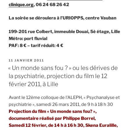
clinique.org
, 06 24 68 26 42
La soirée se déroulera à l’URIOPPS, centre Vauban
199-201 rue Colbert, immeuble Douai, 5è étage, Lille
Métro: port fluvial
PAF: 8 € – tarif réduit: 4 €
PUBLIÉ
11 JANVIER 2011
LE
« Un monde sans fou ? » ou les dérives de
la psychiatrie, projection du film le 12
février 2011, à Lille
Avant le 12ème colloque de l’ALEPH, « Psychanalyse et
psychiatrie », samedi 26 mars 2011, de 9 h à 18 h 30
Projection du film « Un monde sans fou? »,
documentaire réalisé par Philippe Borrel,
Samedi 12 février, de 14 h à 16 h 30, Skena Euralille,