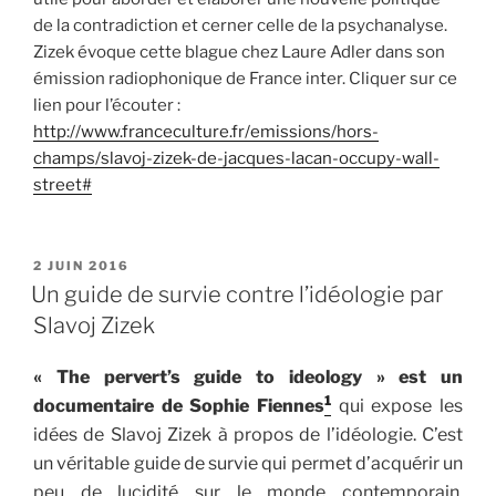
de la contradiction et cerner celle de la psychanalyse.
Zizek évoque cette blague chez Laure Adler dans son
émission radiophonique de France inter. Cliquer sur ce
lien pour l’écouter :
http://www.franceculture.fr/emissions/hors-
champs/slavoj-zizek-de-jacques-lacan-occupy-wall-
street#
PUBLIÉ
2 JUIN 2016
LE
Un guide de survie contre l’idéologie par
Slavoj Zizek
« The pervert’s guide to ideology » est un
1
documentaire de Sophie Fiennes
qui expose les
idées de Slavoj Zizek à propos de l’idéologie. C’est
un véritable guide de survie qui permet d’acquérir un
peu de lucidité sur le monde contemporain.