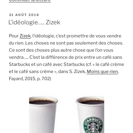
« Les
amours
PUBLIÉ
31 AOÛT 2016
LE
politiques de
L’idéologie….. Zizek
Game
of
Pour
Zizek
, l’idéologie, c’est promettre de vous vendre
throne »
du rien. Les choses ne sont pas seulement des choses.
Ce sont des choses plus autre chose que l’on vous
vendra….. C’est la différence de prix entre un café sans
Starbucks et un café avec Starbucks (cf. « le café crème
et le café sans crème », dans S. Zizek,
Moins que rien
,
Fayard, 2015, p. 702)