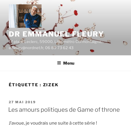
Aller
au
contenu
principal
DR EMMANUEL FLEURY
17 place Leclerc, 59000, Lille, métro Cormontaigne,
e.fleury@nordnet.fr, 06 89 73 62 43
Menu
ÉTIQUETTE :
ZIZEK
PUBLIÉ
27 MAI 2019
LE
Les amours politiques de Game of throne
J’avoue, je voudrais une suite à cette série !