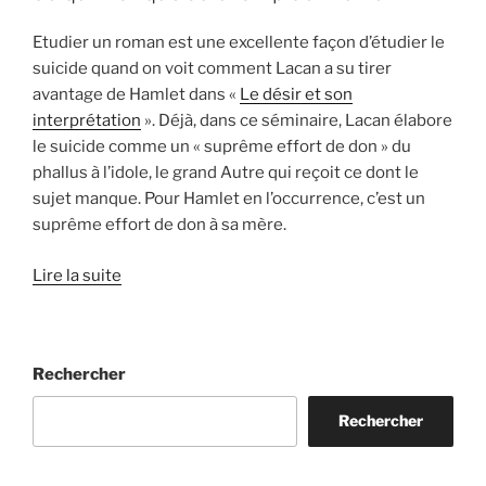
contre
l’idéologie
Etudier un roman est une excellente façon d’étudier le
par
suicide quand on voit comment Lacan a su tirer
Slavoj
avantage de Hamlet dans «
Le désir et son
Zizek »
interprétation
». Déjà, dans ce séminaire, Lacan élabore
le suicide comme un « suprême effort de don » du
phallus à l’idole, le grand Autre qui reçoit ce dont le
sujet manque. Pour Hamlet en l’occurrence, c’est un
suprême effort de don à sa mère.
Lire la suite
Rechercher
Rechercher