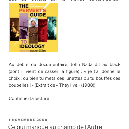
Au début du documentaire, John Nada dit au black
(dont il vient de casser la figure) : « je t’ai donné le
choix : ou bien tu mets ces lunettes ou tu bouffes ces
poubelles ! » (Extrait de « They live » (1988))
de
Continuer la lecture
« Un
guide
de
PUBLIÉ
1 NOVEMBRE 2009
LE
survie
Ce qui manque au champ de l’Autre