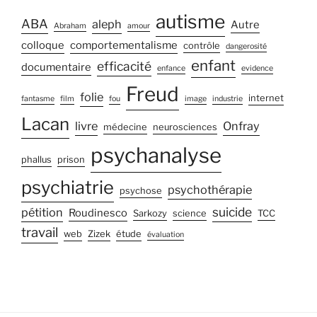
autisme
ABA
aleph
Autre
Abraham
amour
colloque
comportementalisme
contrôle
dangerosité
enfant
efficacité
documentaire
enfance
evidence
Freud
folie
internet
fantasme
film
fou
image
industrie
Lacan
livre
Onfray
médecine
neurosciences
psychanalyse
phallus
prison
psychiatrie
psychothérapie
psychose
suicide
pétition
Roudinesco
Sarkozy
science
TCC
travail
web
Zizek
étude
évaluation