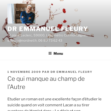
Aller
au
contenu
principal
DR EMMANUEL FLEURY
17 place Leclerc, 59000, Lille, métro Cormontaigne,
e.fleury@nordnet.fr, 06 89 73 62 43
Menu
PUBLIÉ
1 NOVEMBRE 2009
PAR
DR EMMANUEL FLEURY
LE
Ce qui manque au champ de
l’Autre
Etudier un roman est une excellente façon d’étudier le
suicide quand on voit comment Lacan a su tirer