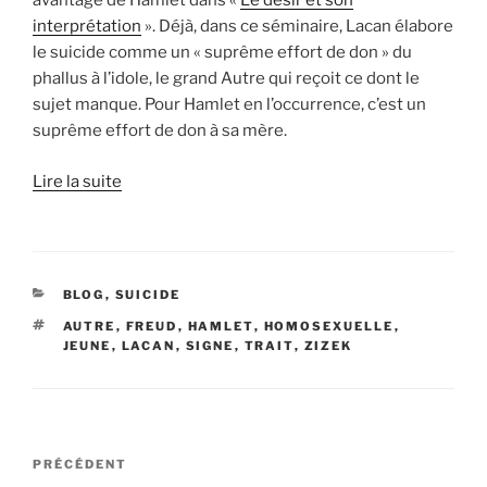
avantage de Hamlet dans «
Le désir et son
interprétation
». Déjà, dans ce séminaire, Lacan élabore
le suicide comme un « suprême effort de don » du
phallus à l’idole, le grand Autre qui reçoit ce dont le
sujet manque. Pour Hamlet en l’occurrence, c’est un
suprême effort de don à sa mère.
Lire la suite
CATÉGORIES
BLOG
,
SUICIDE
ÉTIQUETTES
AUTRE
,
FREUD
,
HAMLET
,
HOMOSEXUELLE
,
JEUNE
,
LACAN
,
SIGNE
,
TRAIT
,
ZIZEK
Navigation
Article
PRÉCÉDENT
de