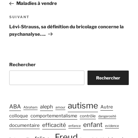
précédent
Maladies à vendre
l’article
Article
SUIVANT
suivant
Lévi-Strauss, sa définition du bricolage concerne la
psychanalyse….
Rechercher
Rechercher
autisme
ABA
aleph
Autre
Abraham
amour
colloque
comportementalisme
contrôle
dangerosité
enfant
efficacité
documentaire
enfance
evidence
Freud