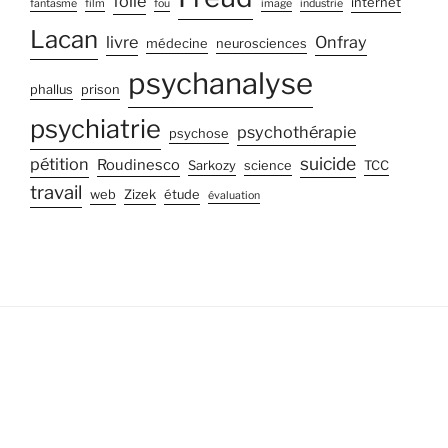
folie
internet
fantasme
film
fou
image
industrie
Lacan
livre
Onfray
médecine
neurosciences
psychanalyse
phallus
prison
psychiatrie
psychothérapie
psychose
suicide
pétition
Roudinesco
Sarkozy
science
TCC
travail
web
Zizek
étude
évaluation