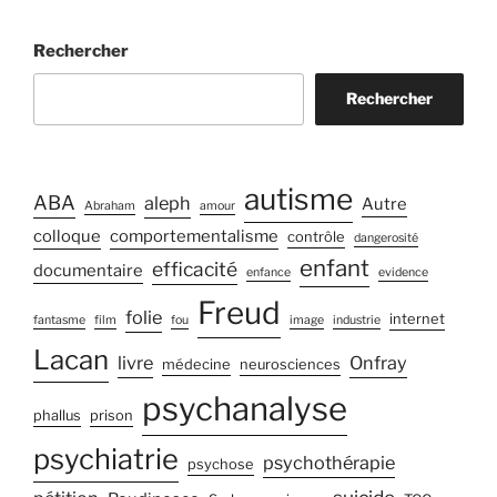
Rechercher
Rechercher
autisme
ABA
aleph
Autre
Abraham
amour
colloque
comportementalisme
contrôle
dangerosité
enfant
efficacité
documentaire
enfance
evidence
Freud
folie
internet
fantasme
film
fou
image
industrie
Lacan
livre
Onfray
médecine
neurosciences
psychanalyse
phallus
prison
psychiatrie
psychothérapie
psychose