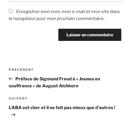
Enregistrer mon nom, mon e-mail et mon site dans
le navigateur pour mon prochain commentaire.
Navigation
Article
PRÉCÉDENT
de
précédent
Préface de Sigmund Freud à « Jeunes en
l’article
souffrance » de August Aichhorn
Article
SUIVANT
suivant
L’ABA est cher et il ne fait pas mieux que d’autres !