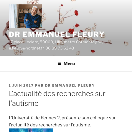
Aller
au
contenu
principal
DR EMMANUEL FLEURY
17 place Leclerc, 59000, Lille, métro Cormontaigne,
e.fleury@nordnet.fr, 06 89 73 62 43
Menu
PUBLIÉ
1 JUIN 2017
PAR
DR EMMANUEL FLEURY
LE
L’actualité des recherches sur
l’autisme
L’Université de Rennes 2, présente son colloque sur
l’actualité des recherches sur l’autisme.