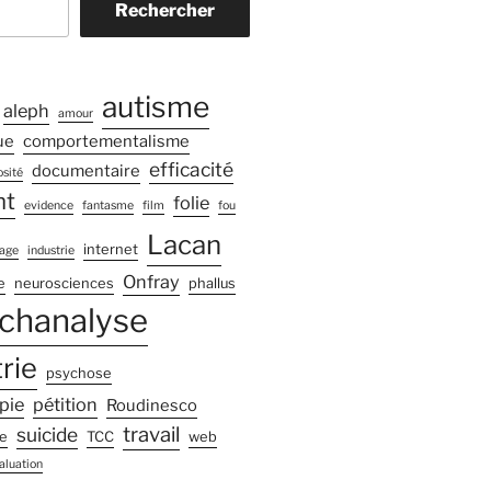
Rechercher
autisme
aleph
amour
ue
comportementalisme
efficacité
documentaire
sité
nt
folie
evidence
fantasme
film
fou
Lacan
internet
age
industrie
Onfray
e
neurosciences
phallus
chanalyse
rie
psychose
pie
pétition
Roudinesco
travail
suicide
e
TCC
web
aluation