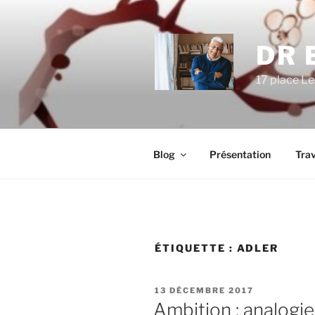
Aller
au
contenu
DR 
principal
17 place Le
Blog
Présentation
Trav
ÉTIQUETTE :
ADLER
PUBLIÉ
13 DÉCEMBRE 2017
LE
Ambition : analogie