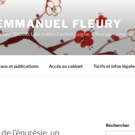
EMMANUEL FLEURY
clerc, 59000, Lille, métro Cormontaigne, e.fleury@nordnet.fr
aux et publications
Accès au cabinet
Tarifs et infos légale
Rechercher
 de l’énurésie, un