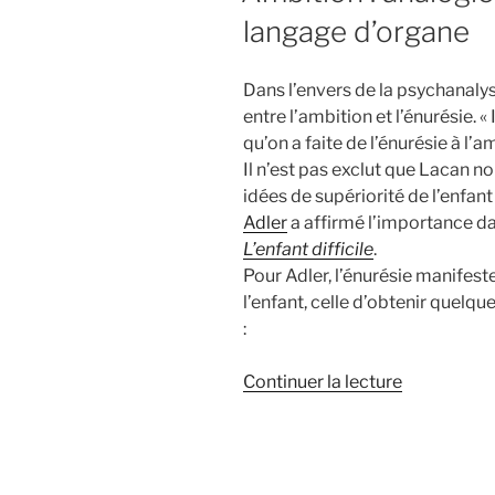
langage d’organe
Dans l’envers de la psychanalys
entre l’ambition et l’énurésie. « 
qu’on a faite de l’énurésie à l’am
Il n’est pas exclut que Lacan n
idées de supériorité de l’enfan
Adler
a affirmé l’importance da
L’enfant difficile
.
Pour Adler, l’énurésie manifest
l’enfant, celle d’obtenir quelqu
:
de
Continuer la lecture
« Ambition
:
analogie
de