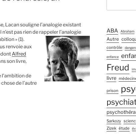
e, Lacan souligne l’analogie existant
ABA
Il n’est pas rien de rappeler l’analogie
Abraham
bition » (1).
Autre
colloq
ous renvoie aux
contrôle
dangero
t dont
Alfred
enfa
enfance
ns son livre,
Freud
im
e l’ambition de
livre
médecin
e chose de l’autre
psy
prison
psychiat
psychothéra
Sarkozy
scienc
Zizek
étude
év