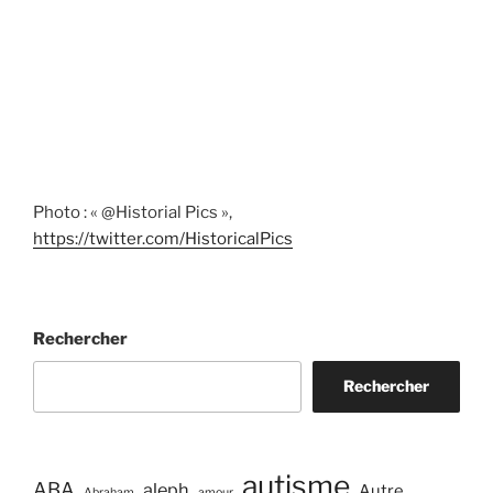
Photo : « @Historial Pics »,
https://twitter.com/HistoricalPics
Rechercher
Rechercher
autisme
ABA
aleph
Autre
Abraham
amour