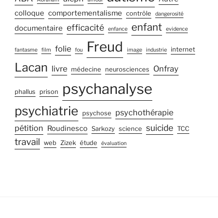
colloque
comportementalisme
contrôle
dangerosité
enfant
efficacité
documentaire
enfance
evidence
Freud
folie
internet
fantasme
film
fou
image
industrie
Lacan
livre
Onfray
médecine
neurosciences
psychanalyse
phallus
prison
psychiatrie
psychothérapie
psychose
suicide
pétition
Roudinesco
Sarkozy
science
TCC
travail
web
Zizek
étude
évaluation