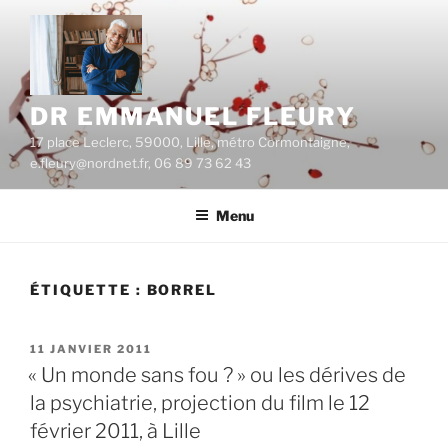
Aller
au
contenu
principal
DR EMMANUEL FLEURY
17 place Leclerc, 59000, Lille, métro Cormontaigne,
e.fleury@nordnet.fr, 06 89 73 62 43
Menu
ÉTIQUETTE :
BORREL
PUBLIÉ
11 JANVIER 2011
LE
« Un monde sans fou ? » ou les dérives de
la psychiatrie, projection du film le 12
février 2011, à Lille