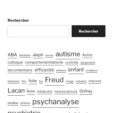
Rechercher
Rechercher
autisme
ABA
aleph
Autre
Abraham
amour
colloque
comportementalisme
contrôle
dangerosité
enfant
efficacité
documentaire
enfance
evidence
Freud
folie
internet
fantasme
film
fou
image
industrie
Lacan
livre
Onfray
médecine
neurosciences
psychanalyse
phallus
prison
psychiatrie