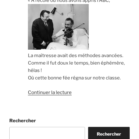
« A l’école où nous avons appris l’ABC,
La maîtresse avait des méthodes avancées.
Comme il fut doux le temps, bien éphémère,
hélas !
Où cette bonne fée régna sur notre classe.
de
Continuer la lecture
« La
maitresse
avait
Rechercher
des
méthodes
Rechercher
avancées,