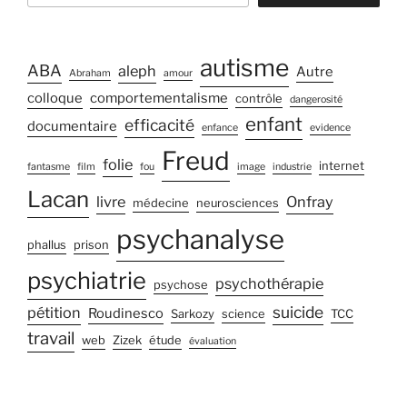
Georges
Brassens »
autisme
ABA
aleph
Autre
Abraham
amour
colloque
comportementalisme
contrôle
dangerosité
enfant
efficacité
documentaire
enfance
evidence
Freud
folie
internet
fantasme
film
fou
image
industrie
Lacan
livre
Onfray
médecine
neurosciences
psychanalyse
phallus
prison
psychiatrie
psychothérapie
psychose
suicide
pétition
Roudinesco
Sarkozy
science
TCC
travail
web
Zizek
étude
évaluation