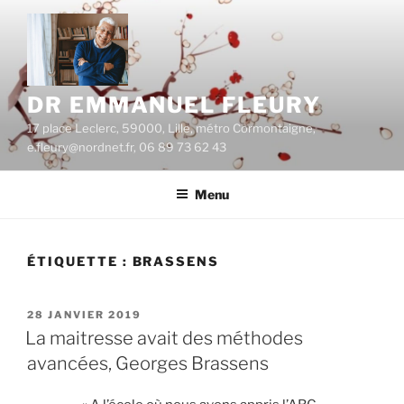
Aller
au
contenu
principal
DR EMMANUEL FLEURY
17 place Leclerc, 59000, Lille, métro Cormontaigne,
e.fleury@nordnet.fr, 06 89 73 62 43
Menu
ÉTIQUETTE :
BRASSENS
PUBLIÉ
28 JANVIER 2019
LE
La maitresse avait des méthodes
avancées, Georges Brassens