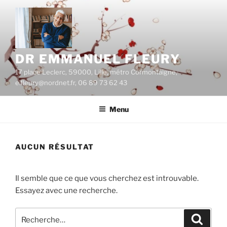
Aller
au
contenu
principal
DR EMMANUEL FLEURY
17 place Leclerc, 59000, Lille, métro Cormontaigne,
e.fleury@nordnet.fr, 06 89 73 62 43
Menu
AUCUN RÉSULTAT
Il semble que ce que vous cherchez est introuvable.
Essayez avec une recherche.
Recherche
Recher
pour