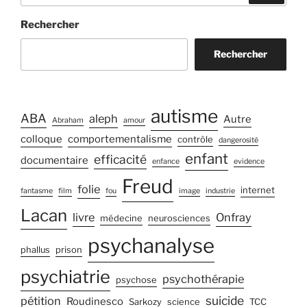
:
Rechercher
Rechercher
autisme
ABA
aleph
Autre
Abraham
amour
colloque
comportementalisme
contrôle
dangerosité
enfant
efficacité
documentaire
enfance
evidence
Freud
folie
internet
fantasme
film
fou
image
industrie
Lacan
livre
Onfray
médecine
neurosciences
psychanalyse
phallus
prison
psychiatrie
psychothérapie
psychose
suicide
pétition
Roudinesco
Sarkozy
science
TCC