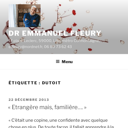
Aller
au
contenu
principal
DR EMMANUEL FLEURY
17 place Leclerc, 59000, Lille, métro Cormontaigne,
e.fleury@nordnet.fr, 06 89 73 62 43
Menu
ÉTIQUETTE :
DUTOIT
PUBLIÉ
22 DÉCEMBRE 2013
LE
« Etrangère mais, familière…. »
« C’était une copine, une confidente avec quelque
chose en plus. De toute façon, il fallait apprendre à la