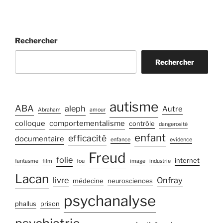
Rechercher
Rechercher
autisme
ABA
aleph
Autre
Abraham
amour
colloque
comportementalisme
contrôle
dangerosité
enfant
efficacité
documentaire
enfance
evidence
Freud
folie
internet
fantasme
film
fou
image
industrie
Lacan
livre
Onfray
médecine
neurosciences
psychanalyse
phallus
prison