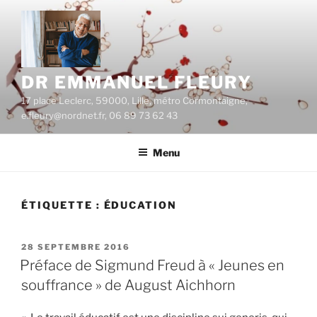
Aller
au
contenu
principal
DR EMMANUEL FLEURY
17 place Leclerc, 59000, Lille, métro Cormontaigne,
e.fleury@nordnet.fr, 06 89 73 62 43
Menu
ÉTIQUETTE :
ÉDUCATION
PUBLIÉ
28 SEPTEMBRE 2016
LE
Préface de Sigmund Freud à « Jeunes en
souffrance » de August Aichhorn