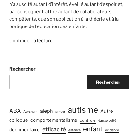
n’a suscité autant d’intérêt, éveillé autant d’espoir et,
par conséquent, attiré autant de collaborateurs
compétents, que son application à la théorie et à la
pratique de l’éducation des enfants.
de
Continuer la lecture
« Préface
de
Sigmund
Rechercher
Freud
à
Rechercher
« Jeunes
en
souffrance »
de
autisme
ABA
aleph
Autre
Abraham
amour
August
colloque
comportementalisme
contrôle
dangerosité
Aichhorn »
enfant
efficacité
documentaire
enfance
evidence