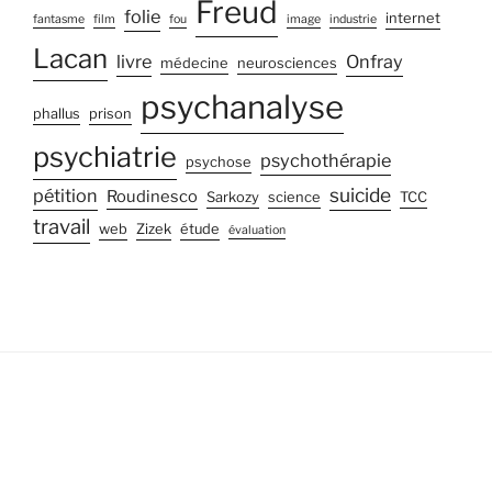
Freud
folie
internet
fantasme
film
fou
image
industrie
Lacan
livre
Onfray
médecine
neurosciences
psychanalyse
phallus
prison
psychiatrie
psychothérapie
psychose
suicide
pétition
Roudinesco
Sarkozy
science
TCC
travail
web
Zizek
étude
évaluation