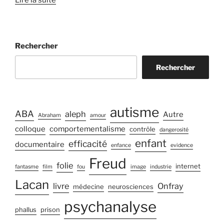
Lire la suite
Rechercher
Rechercher
autisme
ABA
aleph
Autre
Abraham
amour
colloque
comportementalisme
contrôle
dangerosité
enfant
efficacité
documentaire
enfance
evidence
Freud
folie
internet
fantasme
film
fou
image
industrie
Lacan
livre
Onfray
médecine
neurosciences
psychanalyse
phallus
prison