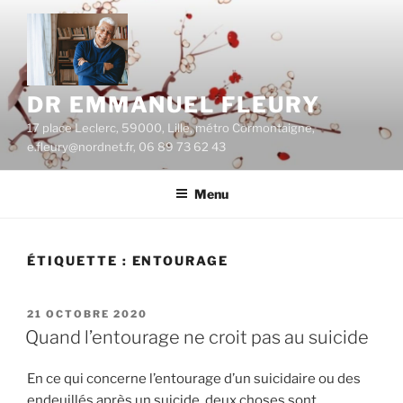
Aller
au
contenu
principal
DR EMMANUEL FLEURY
17 place Leclerc, 59000, Lille, métro Cormontaigne,
e.fleury@nordnet.fr, 06 89 73 62 43
Menu
ÉTIQUETTE :
ENTOURAGE
PUBLIÉ
21 OCTOBRE 2020
LE
Quand l’entourage ne croit pas au suicide
En ce qui concerne l’entourage d’un suicidaire ou des
endeuillés après un suicide, deux choses sont