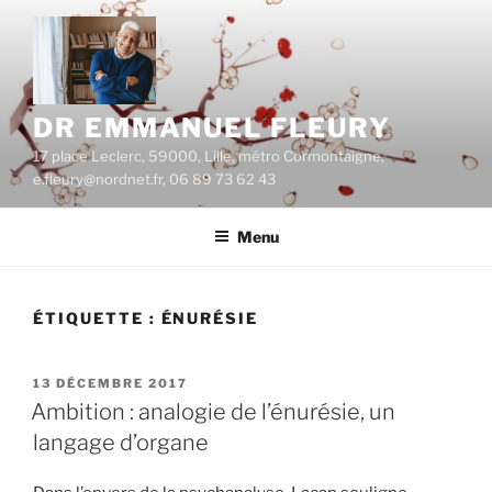
Aller
au
contenu
principal
DR EMMANUEL FLEURY
17 place Leclerc, 59000, Lille, métro Cormontaigne,
e.fleury@nordnet.fr, 06 89 73 62 43
Menu
ÉTIQUETTE :
ÉNURÉSIE
PUBLIÉ
13 DÉCEMBRE 2017
LE
Ambition : analogie de l’énurésie, un
langage d’organe