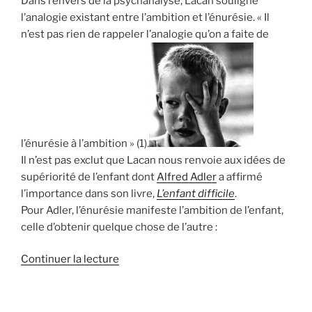
Dans l’envers de la psychanalyse, Lacan souligne
l’analogie existant entre l’ambition et l’énurésie. « Il
n’est pas rien de rappeler l’analogie qu’on a faite de
l’énurésie à l’ambition » (1).
Il n’est pas exclut que Lacan nous renvoie aux idées de
supériorité de l’enfant dont
Alfred Adler
a affirmé
l’importance dans son livre,
L’enfant difficile
.
Pour Adler, l’énurésie manifeste l’ambition de l’enfant,
celle d’obtenir quelque chose de l’autre :
de
Continuer la lecture
« Ambition
:
analogie