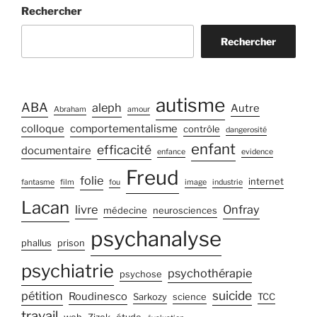
Rechercher
de
l’énurésie,
Rechercher
un
langage
d’organe »
autisme
ABA
aleph
Autre
Abraham
amour
colloque
comportementalisme
contrôle
dangerosité
enfant
efficacité
documentaire
enfance
evidence
Freud
folie
internet
fantasme
film
fou
image
industrie
Lacan
livre
Onfray
médecine
neurosciences
psychanalyse
phallus
prison
psychiatrie
psychothérapie
psychose
suicide
pétition
Roudinesco
Sarkozy
science
TCC
travail