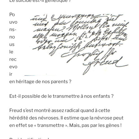
Le suicide est-il génétique ?
Po
uvo
ns-
no
us
le
rec
evo
ir
en héritage de nos parents ?
Est-il possible de le transmettre à nos enfants ?
Freud s’est montré assez radical quand à cette
hérédité des névroses. Il estime que la névrose peut
en effet se « transmettre ». Mais, pas par les gènes !