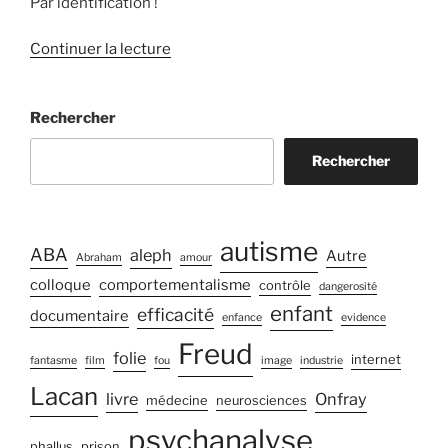
Par identification !
de
Continuer la lecture
« Freud
entretient
Rechercher
des
soupçons
Rechercher
sur
la
question
génétique
autisme
ABA
aleph
Autre
Abraham
amour
du
colloque
comportementalisme
contrôle
suicide…. »
dangerosité
enfant
efficacité
documentaire
enfance
evidence
Freud
folie
internet
fantasme
film
fou
image
industrie
Lacan
livre
Onfray
médecine
neurosciences
psychanalyse
phallus
prison