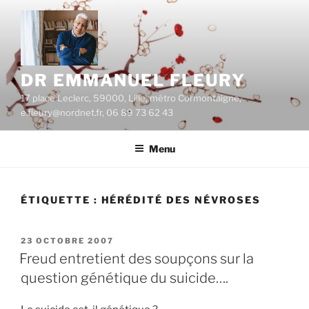
Aller
au
contenu
principal
DR EMMANUEL FLEURY
17 place Leclerc, 59000, Lille, métro Cormontaigne,
e.fleury@nordnet.fr, 06 89 73 62 43
Menu
ÉTIQUETTE :
HÉRÉDITÉ DES NÉVROSES
PUBLIÉ
23 OCTOBRE 2007
LE
Freud entretient des soupçons sur la
question génétique du suicide….