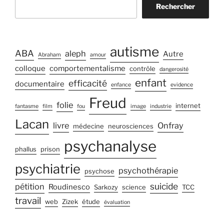
Rechercher
autisme
ABA
aleph
Autre
Abraham
amour
colloque
comportementalisme
contrôle
dangerosité
enfant
efficacité
documentaire
enfance
evidence
Freud
folie
internet
fantasme
film
fou
image
industrie
Lacan
livre
Onfray
médecine
neurosciences
psychanalyse
phallus
prison
psychiatrie
psychothérapie
psychose
suicide
pétition
Roudinesco
Sarkozy
science
TCC
travail
web
Zizek
étude
évaluation