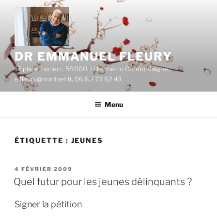
Aller
au
contenu
principal
DR EMMANUEL FLEURY
17 place Leclerc, 59000, Lille, métro Cormontaigne,
e.fleury@nordnet.fr, 06 89 73 62 43
Menu
ÉTIQUETTE :
JEUNES
PUBLIÉ
4 FÉVRIER 2009
LE
Quel futur pour les jeunes délinquants ?
Signer la pétition