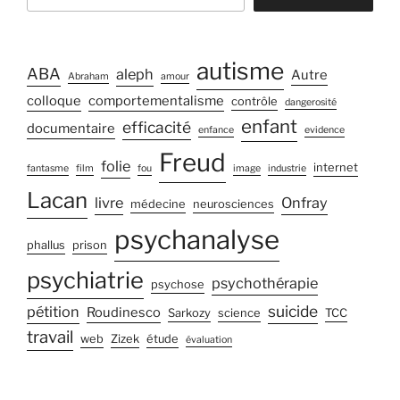
autisme
ABA
aleph
Autre
Abraham
amour
colloque
comportementalisme
contrôle
dangerosité
enfant
efficacité
documentaire
enfance
evidence
Freud
folie
internet
fantasme
film
fou
image
industrie
Lacan
livre
Onfray
médecine
neurosciences
psychanalyse
phallus
prison
psychiatrie
psychothérapie
psychose
suicide
pétition
Roudinesco
Sarkozy
science
TCC
travail
web
Zizek
étude
évaluation