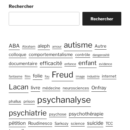
Rechercher
Rechercher
autisme
ABA
aleph
Autre
Abraham
amour
colloque
comportementalisme
contrôle
dangerosité
enfant
efficacité
documentaire
enfance
evidence
Freud
folie
internet
fantasme
film
fou
image
industrie
Lacan
livre
Onfray
médecine
neurosciences
psychanalyse
phallus
prison
psychiatrie
psychothérapie
psychose
suicide
pétition
Roudinesco
Sarkozy
science
TCC