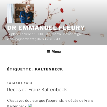
Aller
au
contenu
principal
DR EMMANUEL FLEURY
17 place Leclerc, 59000, Lille, métro Cormontaigne,
e.fleury@nordnet.fr, 06 89 73 62 43
Menu
ÉTIQUETTE :
KALTENBECK
PUBLIÉ
16 MARS 2018
LE
Décès de Franz Kaltenbeck
C’est avec douleur que j’apprends le décès de Franz
Kaltenbeck.