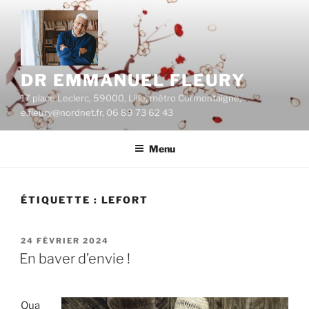
Aller
au
contenu
principal
DR EMMANUEL FLEURY
17 place Leclerc, 59000, Lille, métro Cormontaigne,
e.fleury@nordnet.fr, 06 89 73 62 43
Menu
ÉTIQUETTE :
LEFORT
PUBLIÉ
24 FÉVRIER 2024
LE
En baver d’envie !
Qua