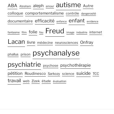
autisme
ABA
aleph
Autre
Abraham
amour
colloque
comportementalisme
contrôle
dangerosité
enfant
efficacité
documentaire
enfance
evidence
Freud
folie
internet
fantasme
film
fou
image
industrie
Lacan
livre
Onfray
médecine
neurosciences
psychanalyse
phallus
prison
psychiatrie
psychothérapie
psychose
suicide
pétition
Roudinesco
Sarkozy
science
TCC
travail
web
Zizek
étude
évaluation