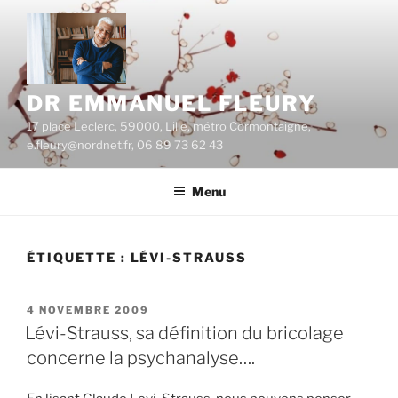
Aller
au
contenu
principal
DR EMMANUEL FLEURY
17 place Leclerc, 59000, Lille, métro Cormontaigne,
e.fleury@nordnet.fr, 06 89 73 62 43
Menu
ÉTIQUETTE :
LÉVI-STRAUSS
PUBLIÉ
4 NOVEMBRE 2009
LE
Lévi-Strauss, sa définition du bricolage
concerne la psychanalyse….