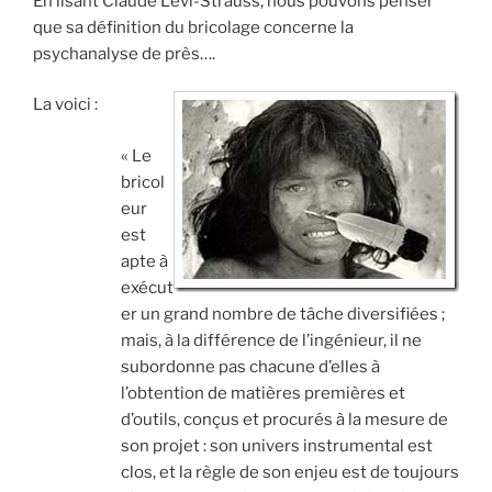
En lisant Claude Levi-Strauss, nous pouvons penser
que sa définition du bricolage concerne la
psychanalyse de près….
La voici :
« Le
bricol
eur
est
apte à
exécut
er un grand nombre de tâche diversifiées ;
mais, à la différence de l’ingénieur, il ne
subordonne pas chacune d’elles à
l’obtention de matières premières et
d’outils, conçus et procurés à la mesure de
son projet : son univers instrumental est
clos, et la règle de son enjeu est de toujours