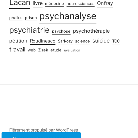
Lacan
livre
Onfray
médecine
neurosciences
psychanalyse
phallus
prison
psychiatrie
psychothérapie
psychose
suicide
pétition
Roudinesco
Sarkozy
science
TCC
travail
web
Zizek
étude
évaluation
Fièrement propulsé par WordPress