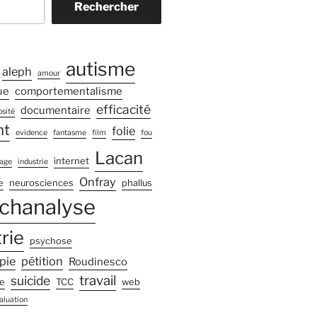
Rechercher
autisme
aleph
amour
ue
comportementalisme
efficacité
documentaire
sité
nt
folie
evidence
fantasme
film
fou
Lacan
internet
age
industrie
Onfray
e
neurosciences
phallus
chanalyse
rie
psychose
pie
pétition
Roudinesco
travail
suicide
e
TCC
web
aluation