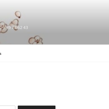
, 06 89 73 62 43
s