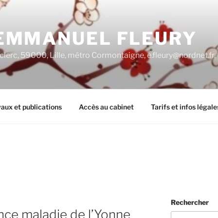
EMMANUEL FLEURY
clerc, 59000, Lille, métro Cormontaigne, e.fleury@nordnet.fr
aux et publications
Accès au cabinet
Tarifs et infos légale
Rechercher
nce maladie de l’Yonne