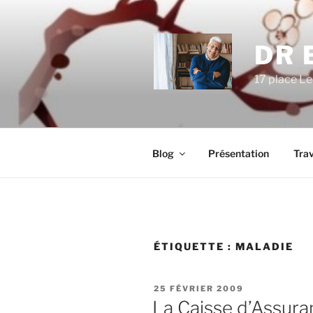
Aller
au
contenu
DR 
principal
17 place Le
Blog
Présentation
Trav
ÉTIQUETTE :
MALADIE
PUBLIÉ
25 FÉVRIER 2009
LE
La Caisse d’Assura