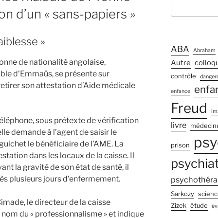
ion d’un « sans-papiers »
faiblesse »
ABA
Abraham
sonne de nationalité angolaise,
Autre
colloq
le d’Emmaüs, se présente sur
contrôle
dangero
etirer son attestation d’Aide médicale
enfa
enfance
Freud
im
téléphone, sous prétexte de vérification
livre
médecin
elle demande à l’agent de saisir le
psy
guichet le bénéficiaire de l’AME. La
prison
station dans les locaux de la caisse. Il
psychiat
ant la gravité de son état de santé, il
près plusieurs jours d’enfermement.
psychothéra
Sarkozy
scienc
imade, le directeur de la caisse
Zizek
étude
év
nom du « professionnalisme » et indique