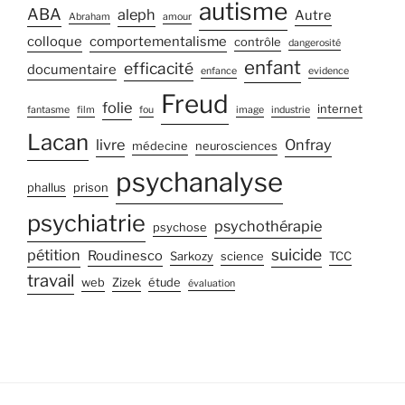
autisme
ABA
aleph
Autre
Abraham
amour
colloque
comportementalisme
contrôle
dangerosité
enfant
efficacité
documentaire
enfance
evidence
Freud
folie
internet
fantasme
film
fou
image
industrie
Lacan
livre
Onfray
médecine
neurosciences
psychanalyse
phallus
prison
psychiatrie
psychothérapie
psychose
suicide
pétition
Roudinesco
Sarkozy
science
TCC
travail
web
Zizek
étude
évaluation