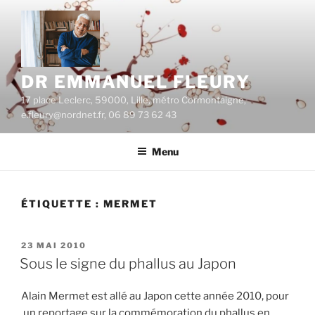
Aller
au
contenu
principal
DR EMMANUEL FLEURY
17 place Leclerc, 59000, Lille, métro Cormontaigne,
e.fleury@nordnet.fr, 06 89 73 62 43
Menu
ÉTIQUETTE :
MERMET
PUBLIÉ
23 MAI 2010
LE
Sous le signe du phallus au Japon
Alain Mermet est allé au Japon cette année 2010, pour
un reportage sur la commémoration du phallus en