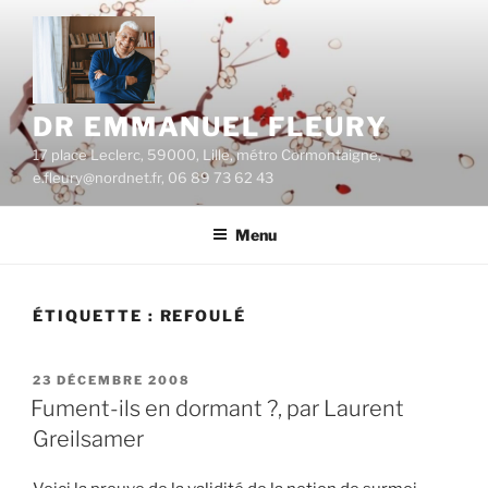
Aller
au
contenu
principal
DR EMMANUEL FLEURY
17 place Leclerc, 59000, Lille, métro Cormontaigne,
e.fleury@nordnet.fr, 06 89 73 62 43
Menu
ÉTIQUETTE :
REFOULÉ
PUBLIÉ
23 DÉCEMBRE 2008
LE
Fument-ils en dormant ?, par Laurent
Greilsamer