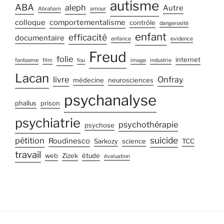
autisme
ABA
aleph
Autre
Abraham
amour
colloque
comportementalisme
contrôle
dangerosité
enfant
efficacité
documentaire
enfance
evidence
Freud
folie
internet
fantasme
film
fou
image
industrie
Lacan
livre
Onfray
médecine
neurosciences
psychanalyse
phallus
prison
psychiatrie
psychothérapie
psychose
suicide
pétition
Roudinesco
Sarkozy
science
TCC
travail
web
Zizek
étude
évaluation