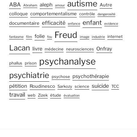
autisme
ABA
aleph
Autre
Abraham
amour
colloque
comportementalisme
contrôle
dangerosité
enfant
efficacité
documentaire
enfance
evidence
Freud
folie
internet
fantasme
film
fou
image
industrie
Lacan
livre
Onfray
médecine
neurosciences
psychanalyse
phallus
prison
psychiatrie
psychothérapie
psychose
suicide
pétition
Roudinesco
Sarkozy
science
TCC
travail
web
Zizek
étude
évaluation