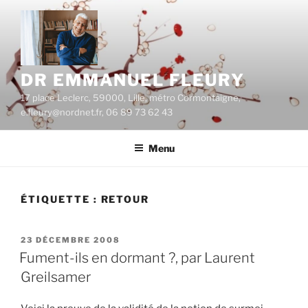
Aller
au
contenu
principal
DR EMMANUEL FLEURY
17 place Leclerc, 59000, Lille, métro Cormontaigne,
e.fleury@nordnet.fr, 06 89 73 62 43
Menu
ÉTIQUETTE :
RETOUR
PUBLIÉ
23 DÉCEMBRE 2008
LE
Fument-ils en dormant ?, par Laurent
Greilsamer