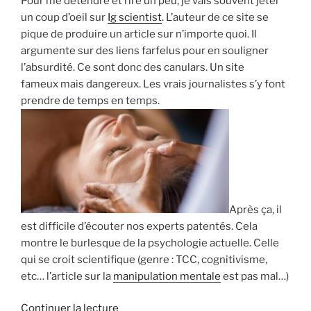
Pour me détendre et rire un peu, je vais souvent jeter
un coup d’oeil sur
Ig scientist
. L’auteur de ce site se
pique de produire un article sur n’importe quoi. Il
argumente sur des liens farfelus pour en souligner
l’absurdité. Ce sont donc des canulars. Un site
fameux mais dangereux. Les vrais journalistes s’y font
prendre de temps en temps.
Après ça, il
est difficile d’écouter nos experts patentés. Cela
montre le burlesque de la psychologie actuelle. Celle
qui se croit scientifique (genre : TCC, cognitivisme,
etc… l’article sur la
manipulation mentale
est pas mal…)
de
Continuer la lecture