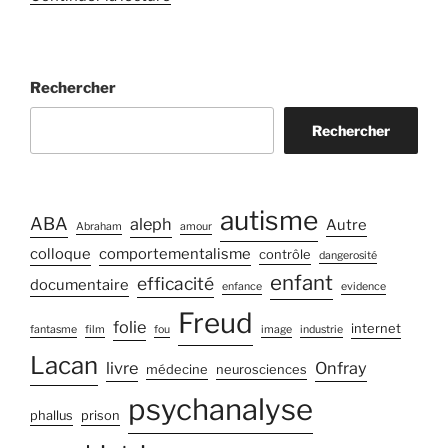
« Rions
un
peu
Rechercher
(de
la
Rechercher
psy
qui
se
prend
autisme
ABA
aleph
Autre
Abraham
amour
pour
colloque
comportementalisme
contrôle
dangerosité
de
enfant
efficacité
la
documentaire
enfance
evidence
science…) »
Freud
folie
internet
fantasme
film
fou
image
industrie
Lacan
livre
Onfray
médecine
neurosciences
psychanalyse
phallus
prison