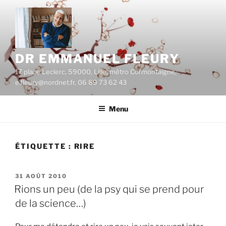
Aller
au
contenu
principal
DR EMMANUEL FLEURY
17 place Leclerc, 59000, Lille, métro Cormontaigne,
e.fleury@nordnet.fr, 06 89 73 62 43
Menu
ÉTIQUETTE :
RIRE
PUBLIÉ
31 AOÛT 2010
LE
Rions un peu (de la psy qui se prend pour
de la science…)