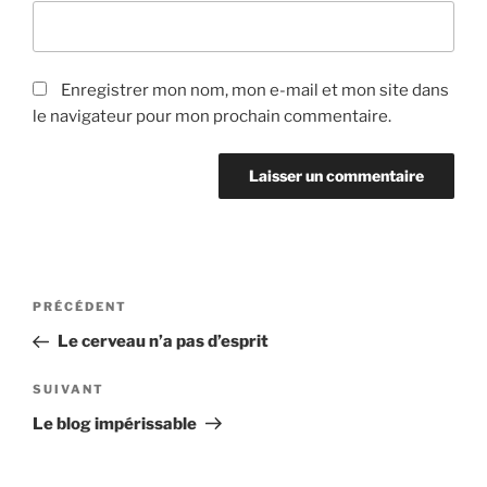
Enregistrer mon nom, mon e-mail et mon site dans
le navigateur pour mon prochain commentaire.
Navigation
Article
PRÉCÉDENT
de
précédent
Le cerveau n’a pas d’esprit
l’article
Article
SUIVANT
suivant
Le blog impérissable