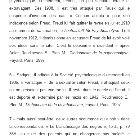
psychologique du mercredi, fervent, un peu sectaire, exalté et
extravagant. Dès 1908, il est très attaqué par Tausk qui le
suspecte d’inventer des cas. « Cochon absolu » pour son
indécence selon Freud. Freud lui fait quitter la revue en juillet 1910
au moment de sa création, le
Zentralblatt für Psychoanalyse
. Le 6
novembre 1912, il démissionne en accusant Freud de lui avoir volé
ses idées sans le citer. C’est le deuxième
«
dissident
»
après
Adler.
Roudinesco E., Plon M.,
Dictionnaire de la psychanalyse
,
Fayard, Paris, 1997
6
– Sadger : il adhère à la Société psychologique du mercredi en
1906. « Fanatique » de la sexualité selon Freud, il attaquait ceux
qui ne pensaient pas comme lui. Il reste dans le cercle de Freud. Il
est déporté et exterminé par les nazis en 1942.
Roudinesco E.,
Plon M.,
Dictionnaire de la psychanalyse
, Fayard, Paris, 1997
7
– mais aussi
peut-être
, deux autres occurrence du « noir »
dans
la correspondance
. « Le blanchissage des nègres »,
Ibid.,
p. 79
36A, au sujet des patients qui ne changeront pas malgré le