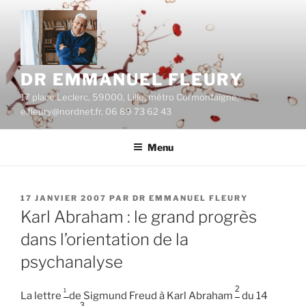
Aller
au
contenu
principal
DR EMMANUEL FLEURY
17 place Leclerc, 59000, Lille, métro Cormontaigne,
e.fleury@nordnet.fr, 06 89 73 62 43
Menu
PUBLIÉ
17 JANVIER 2007
PAR
DR EMMANUEL FLEURY
LE
Karl Abraham : le grand progrès
dans l’orientation de la
psychanalyse
2
1
La lettre
de Sigmund Freud à Karl Abraham
du 14
3