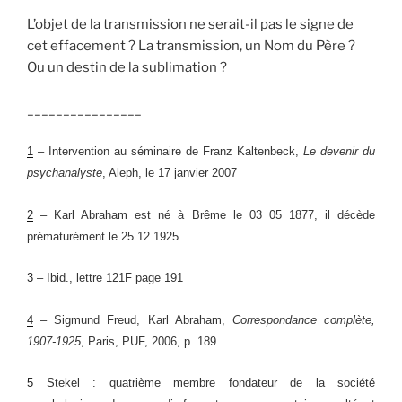
L’objet de la transmission ne serait-il pas le signe de
cet effacement ? La transmission, un Nom du Père ?
Ou un destin de la sublimation ?
________________
1
– Intervention au séminaire de Franz Kaltenbeck,
Le devenir du
psychanalyste
, Aleph, le 17 janvier 2007
2
–
Karl Abraham est
né à Brême le 03 05 1877, il décède
prématurément
le 25 12 1925
3
–
Ibid.,
lettre 121F page 191
4
– Sigmund Freud, Karl Abraham,
Correspondance complète,
1907-1925
, Paris, PUF, 2006, p. 189
5
Stekel : quatrième membre fondateur de la société