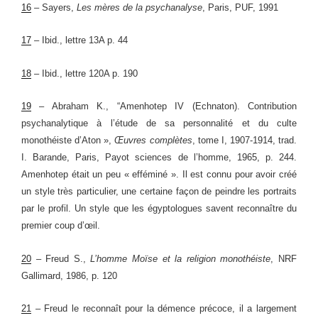
16
– Sayers,
Les mères de la psychanalyse
, Paris, PUF, 1991
17
–
Ibid.,
lettre 13A p. 44
18
–
Ibid.,
lettre 120A p. 190
19
–
Abraham K.
, “Amenhotep IV (Echnaton). Contribution
psychanalytique à l’étude de sa personnalité et du culte
monothéiste d’Aton »
,
Œuvres complètes
, tome I, 1907-1914, trad.
I. Barande, Paris, Payot sciences de l’homme, 1965
, p. 244.
Amenhotep était un peu « efféminé ». Il est connu pour avoir créé
un style très particulier, une certaine façon de peindre les portraits
par le profil. Un style que les égyptologues savent reconnaître du
premier coup d’œil.
20
– Freud S.,
L’homme Moïse et la religion monothéiste
, NRF
Gallimard, 1986, p. 120
21
– Freud le reconnaît pour la démence précoce, il a largement