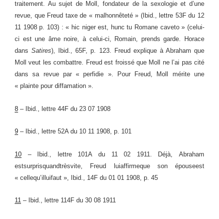
traitement. Au sujet de Moll, fondateur de la sexologie et d’une
revue, que
Freud
taxe de « malhonnêteté » (
Ibid.,
lettre 53F du 12
11 1908 p. 103) : « hic niger est, hunc tu Romane caveto » (celui-
ci est une âme noire, à celui-ci, Romain, prends garde. Horace
dans
Satires
),
Ibid.,
65F, p. 123.
Freud
explique à
Abraham
que
Moll veut les combattre.
Freud
est froissé que Moll ne l’ai pas cité
dans sa revue par « perfidie »
. Pour Freud, Moll
mérite une
« plainte pour diffamation ».
8
–
Ibid.,
lettre 44F du 23 07 1908
9
– Ibid., lettre 52A du 10 11 1908, p. 101
10
–
Ibid., lettre 101A du 11 02 1911.
Déjà,
Abraham
est
surpris
quand
très
vite
,
Freud
lui
affirme
que
son
épouse
est
«
celle
qu’il
lui
faut
»,
Ibid.,
14F du 01 01 1908
,
p. 45
11
– Ibid., lettre 114F du 30 08 1911