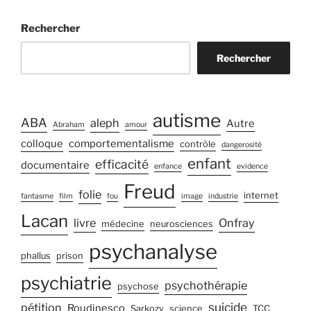
Rechercher
Rechercher
autisme
ABA
aleph
Autre
Abraham
amour
colloque
comportementalisme
contrôle
dangerosité
enfant
efficacité
documentaire
enfance
evidence
Freud
folie
internet
fantasme
film
fou
image
industrie
Lacan
livre
Onfray
médecine
neurosciences
psychanalyse
phallus
prison
psychiatrie
psychothérapie
psychose
suicide
pétition
Roudinesco
Sarkozy
science
TCC