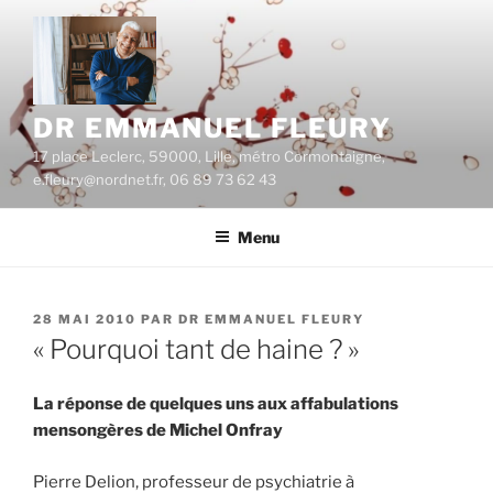
Aller
au
contenu
principal
DR EMMANUEL FLEURY
17 place Leclerc, 59000, Lille, métro Cormontaigne,
e.fleury@nordnet.fr, 06 89 73 62 43
Menu
PUBLIÉ
28 MAI 2010
PAR
DR EMMANUEL FLEURY
LE
« Pourquoi tant de haine ? »
La réponse de quelques uns aux affabulations
mensongères de Michel Onfray
Pierre Delion, professeur de psychiatrie à