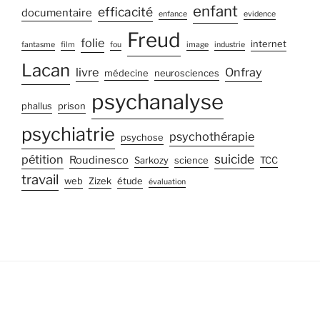
enfant
efficacité
documentaire
enfance
evidence
Freud
folie
internet
fantasme
film
fou
image
industrie
Lacan
livre
Onfray
médecine
neurosciences
psychanalyse
phallus
prison
psychiatrie
psychothérapie
psychose
suicide
pétition
Roudinesco
Sarkozy
science
TCC
travail
web
Zizek
étude
évaluation