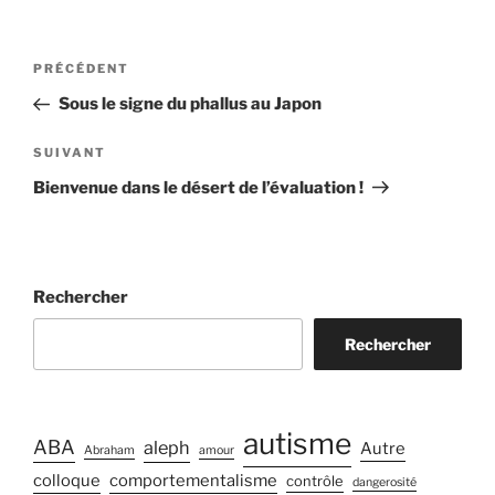
Navigation
Article
PRÉCÉDENT
de
précédent
Sous le signe du phallus au Japon
l’article
Article
SUIVANT
suivant
Bienvenue dans le désert de l’évaluation !
Rechercher
Rechercher
autisme
ABA
aleph
Autre
Abraham
amour
colloque
comportementalisme
contrôle
dangerosité