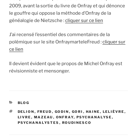
2009, avant la sortie du livre de Onfray et qui dénonce
le gouffre qui oppose la méthode d’Onfray de la
généalogie de Nietzsche :
cliquer sur ce lien
J’ai recensé l’essentiel des commentaires de la
polémique sur le site OnfraymarteleFreud :
cliquer sur
ce lien
Il devient évident que le propos de Michel Onfray est
révisionniste et mensonger.
CATÉGORIES
BLOG
ÉTIQUETTES
DELION
,
FREUD
,
GODIN
,
GORI
,
HAINE
,
LELIÈVRE
,
LIVRE
,
MAZEAU
,
ONFRAY
,
PSYCHANALYSE
,
PSYCHANALYSTES
,
ROUDINESCO