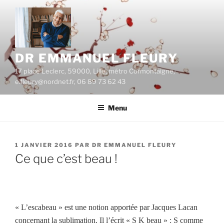
Aller
au
contenu
principal
DR EMMANUEL FLEURY
17 place Leclerc, 59000, Lille, métro Cormontaigne,
e.fleury@nordnet.fr, 06 89 73 62 43
Menu
PUBLIÉ
1 JANVIER 2016
PAR
DR EMMANUEL FLEURY
LE
Ce que c’est beau !
« L’escabeau » est une notion apportée par Jacques Lacan
concernant la sublimation.
Il l’écrit « S K beau » : S comme