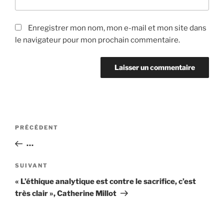
Enregistrer mon nom, mon e-mail et mon site dans
le navigateur pour mon prochain commentaire.
Navigation
Article
PRÉCÉDENT
de
précédent
…
l’article
Article
SUIVANT
suivant
« L’éthique analytique est contre le sacrifice, c’est
très clair », Catherine Millot