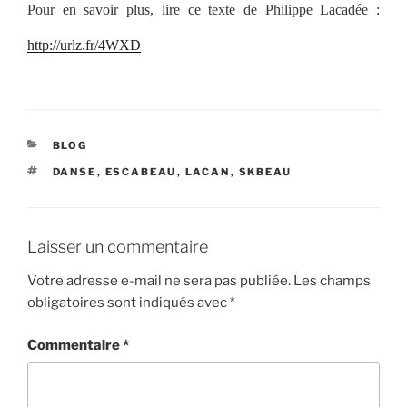
Pour en savoir plus, lire ce texte de Philippe Lacadée :
http://urlz.fr/4WXD
CATÉGORIES
BLOG
ÉTIQUETTES
DANSE
,
ESCABEAU
,
LACAN
,
SKBEAU
Laisser un commentaire
Votre adresse e-mail ne sera pas publiée.
Les champs
obligatoires sont indiqués avec
*
Commentaire
*