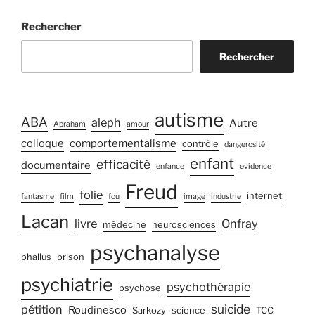
Rechercher
Rechercher
autisme
ABA
aleph
Autre
Abraham
amour
colloque
comportementalisme
contrôle
dangerosité
enfant
efficacité
documentaire
enfance
evidence
Freud
folie
internet
fantasme
film
fou
image
industrie
Lacan
livre
Onfray
médecine
neurosciences
psychanalyse
phallus
prison
psychiatrie
psychothérapie
psychose
suicide
pétition
Roudinesco
Sarkozy
science
TCC