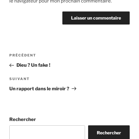
le navigateur pour mon prochain commentaire.
Navigation
Article
PRÉCÉDENT
de
précédent
Dieu ? Un fake !
l’article
Article
SUIVANT
suivant
Un rapport dans le miroir ?
Rechercher
Rechercher