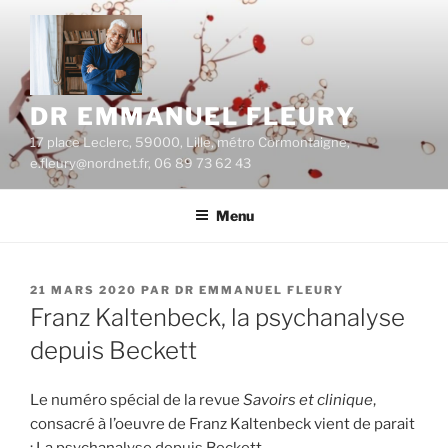
Aller
au
contenu
principal
DR EMMANUEL FLEURY
17 place Leclerc, 59000, Lille, métro Cormontaigne,
e.fleury@nordnet.fr, 06 89 73 62 43
Menu
PUBLIÉ
21 MARS 2020
PAR
DR EMMANUEL FLEURY
LE
Franz Kaltenbeck, la psychanalyse
depuis Beckett
Le numéro spécial de la revue
Savoirs et clinique
,
consacré à l’oeuvre de Franz Kaltenbeck vient de parait