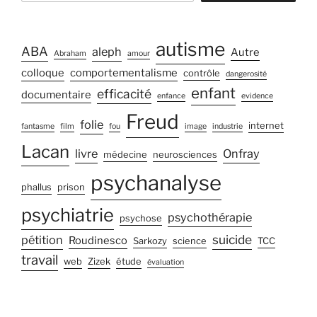
autisme
ABA
aleph
Autre
Abraham
amour
colloque
comportementalisme
contrôle
dangerosité
enfant
efficacité
documentaire
enfance
evidence
Freud
folie
internet
fantasme
film
fou
image
industrie
Lacan
livre
Onfray
médecine
neurosciences
psychanalyse
phallus
prison
psychiatrie
psychothérapie
psychose
suicide
pétition
Roudinesco
Sarkozy
science
TCC
travail
web
Zizek
étude
évaluation