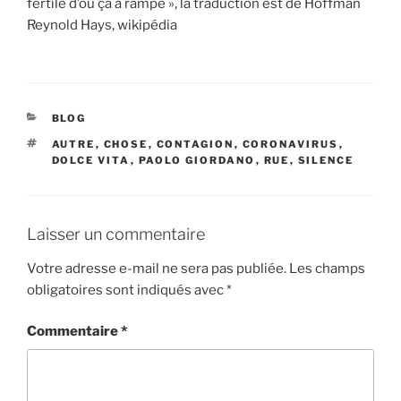
fertile d’où ça a rampé », la traduction est de Hoffman
Reynold Hays, wikipédia
CATÉGORIES
BLOG
ÉTIQUETTES
AUTRE
,
CHOSE
,
CONTAGION
,
CORONAVIRUS
,
DOLCE VITA
,
PAOLO GIORDANO
,
RUE
,
SILENCE
Laisser un commentaire
Votre adresse e-mail ne sera pas publiée.
Les champs
obligatoires sont indiqués avec
*
Commentaire
*