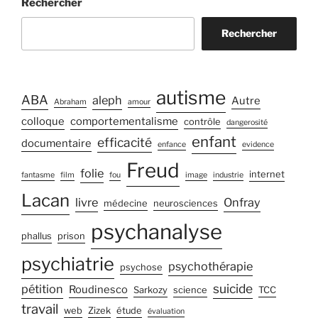
Rechercher
Rechercher
autisme
ABA
aleph
Autre
Abraham
amour
colloque
comportementalisme
contrôle
dangerosité
enfant
efficacité
documentaire
enfance
evidence
Freud
folie
internet
fantasme
film
fou
image
industrie
Lacan
livre
Onfray
médecine
neurosciences
psychanalyse
phallus
prison
psychiatrie
psychothérapie
psychose
suicide
pétition
Roudinesco
Sarkozy
science
TCC
travail
web
Zizek
étude
évaluation