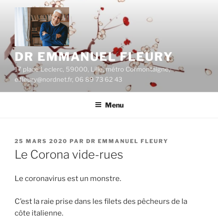
Aller
au
contenu
principal
DR EMMANUEL FLEURY
17 place Leclerc, 59000, Lille, métro Cormontaigne,
e.fleury@nordnet.fr, 06 89 73 62 43
Menu
PUBLIÉ
25 MARS 2020
PAR
DR EMMANUEL FLEURY
LE
Le Corona vide-rues
Le coronavirus est un monstre.
C’est la raie prise dans les filets des pêcheurs de la
côte italienne.