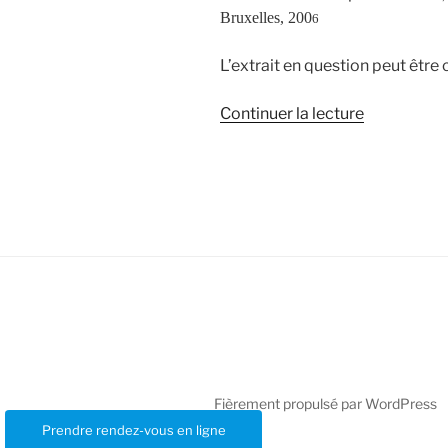
Bruxelles, 200
6
L’extrait en question peut être
de
Continuer la lecture
« La
maltraitan
de
l’enfant
autiste
par
la
méthode
ABA »
Fièrement propulsé par WordPress
Prendre rendez-vous en ligne