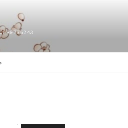
, 06 89 73 62 43
s