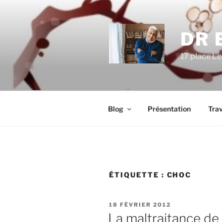
Aller
au
contenu
DR 
principal
17 place Le
Blog
Présentation
Trav
ÉTIQUETTE :
CHOC
PUBLIÉ
18 FÉVRIER 2012
LE
La maltraitance de l