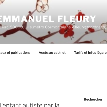
EMMANUEL FLEURY
clerc, 59000, Lille, métro Cormontaigne, e.fleury@nordnet.fr
aux et publications
Accès au cabinet
Tarifs et infos légale
Rechercher
’enfant autiste par la