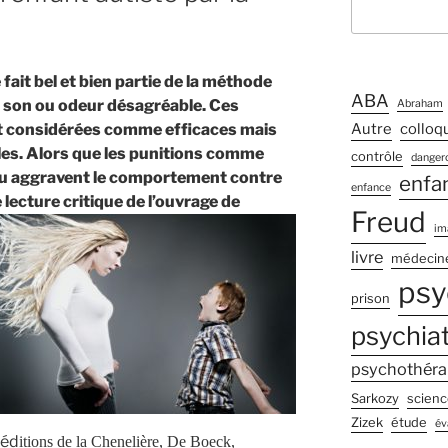
 fait bel et bien partie de la méthode
ABA
, son ou odeur désagréable. Ces
Abraham
t considérées comme efficaces mais
Autre
colloq
bles. Alors que les punitions comme
contrôle
dangero
 ou aggravent le comportement contre
enfa
enfance
 lecture critique de l’ouvrage de
Freud
im
livre
médecin
psy
prison
psychiat
psychothéra
Sarkozy
scienc
Zizek
étude
év
 éd
itions de la Chenelière, De Boeck,