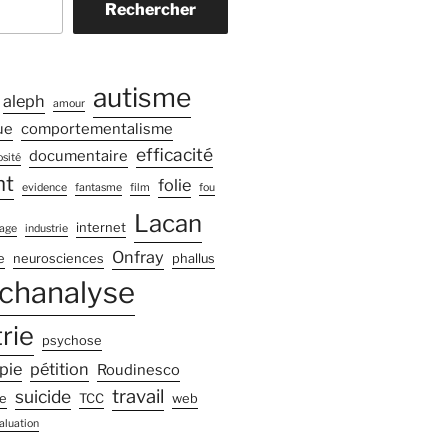
Rechercher
autisme
aleph
amour
ue
comportementalisme
efficacité
documentaire
sité
nt
folie
evidence
fantasme
film
fou
Lacan
internet
age
industrie
Onfray
e
neurosciences
phallus
chanalyse
rie
psychose
pie
pétition
Roudinesco
travail
suicide
e
TCC
web
aluation