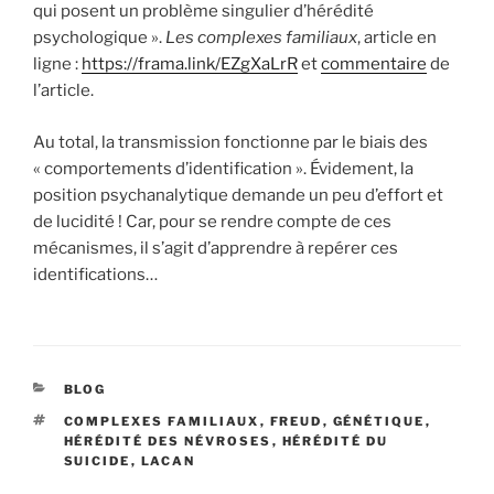
qui posent un problème singulier d’hérédité
psychologique ».
Les complexes familiaux
, article en
ligne :
https://frama.link/EZgXaLrR
et
commentaire
de
l’article.
Au total, la transmission fonctionne par le biais des
« comportements d’identification ». Évidement, la
position psychanalytique demande un peu d’effort et
de lucidité ! Car, pour se rendre compte de ces
mécanismes, il s’agit d’apprendre à repérer ces
identifications…
CATÉGORIES
BLOG
ÉTIQUETTES
COMPLEXES FAMILIAUX
,
FREUD
,
GÉNÉTIQUE
,
HÉRÉDITÉ DES NÉVROSES
,
HÉRÉDITÉ DU
SUICIDE
,
LACAN