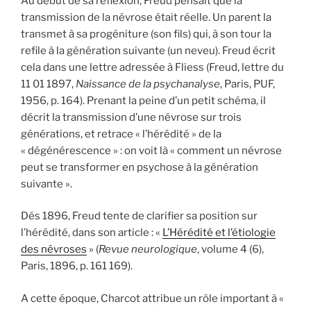
Au début de sa réflexion, Freud pensait que la
transmission de la névrose était réelle. Un parent la
transmet à sa progéniture (son fils) qui, à son tour la
refile à la génération suivante (un neveu). Freud écrit
cela dans une lettre adressée à Fliess (Freud, lettre du
11 01 1897,
Naissance de la psychanalyse
, Paris, PUF,
1956, p. 164). Prenant la peine d’un petit schéma, il
décrit la transmission d’une névrose sur trois
générations, et retrace « l’hérédité » de la
« dégénérescence » : on voit là « comment un névrose
peut se transformer en psychose à la génération
suivante ».
Dés 1896, Freud tente de clarifier sa position sur
l’hérédité, dans son article : «
L’Hérédité et l’étiologie
des névroses
» (
Revue neurologique
, volume 4 (6),
Paris, 1896, p. 161 169).
A cette époque, Charcot attribue un rôle important à «