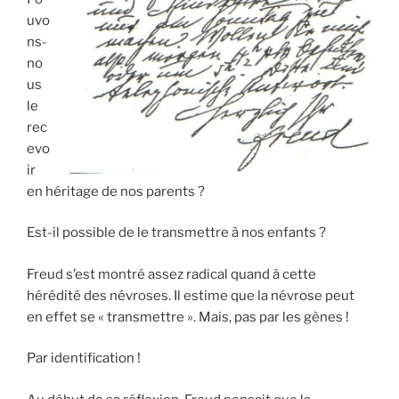
uvo
ns-
no
us
le
rec
evo
ir
en héritage de nos parents ?
Est-il possible de le transmettre à nos enfants ?
Freud s’est montré assez radical quand à cette
hérédité des névroses. Il estime que la névrose peut
en effet se « transmettre ». Mais, pas par les gènes !
Par identification !