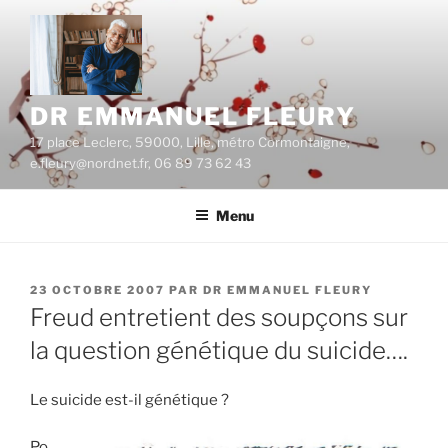
Aller
au
contenu
principal
DR EMMANUEL FLEURY
17 place Leclerc, 59000, Lille, métro Cormontaigne,
e.fleury@nordnet.fr, 06 89 73 62 43
Menu
PUBLIÉ
23 OCTOBRE 2007
PAR
DR EMMANUEL FLEURY
LE
Freud entretient des soupçons sur
la question génétique du suicide….
Le suicide est-il génétique ?
Po