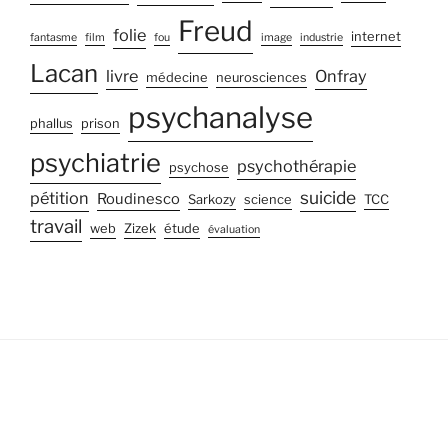
Freud
folie
internet
fantasme
film
fou
image
industrie
Lacan
livre
Onfray
médecine
neurosciences
psychanalyse
phallus
prison
psychiatrie
psychothérapie
psychose
suicide
pétition
Roudinesco
Sarkozy
science
TCC
travail
web
Zizek
étude
évaluation