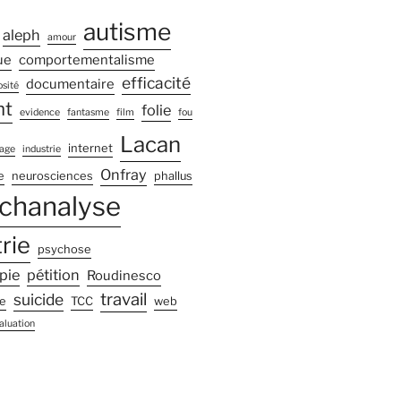
autisme
aleph
amour
ue
comportementalisme
efficacité
documentaire
sité
nt
folie
evidence
fantasme
film
fou
Lacan
internet
age
industrie
Onfray
e
neurosciences
phallus
chanalyse
rie
psychose
pie
pétition
Roudinesco
travail
suicide
e
TCC
web
aluation