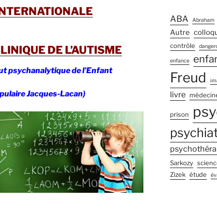
INTERNATIONALE
ABA
Abraham
Autre
colloq
contrôle
dangero
LINIQUE DE L’AUTISME
enfa
enfance
titut psychanalytique de l’Enfant
Freud
im
opulaire Jacques-Lacan)
livre
médecin
psy
prison
psychiat
psychothéra
Sarkozy
scienc
Zizek
étude
év