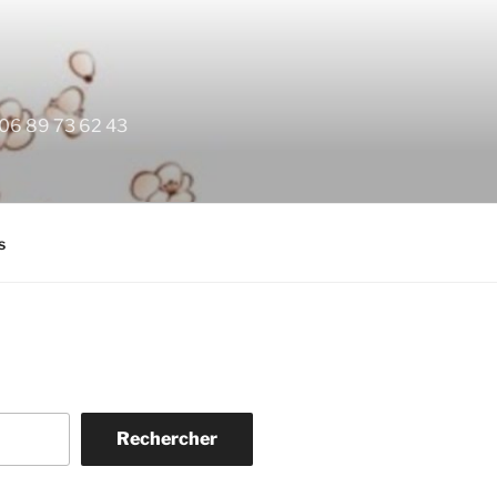
, 06 89 73 62 43
s
Rechercher