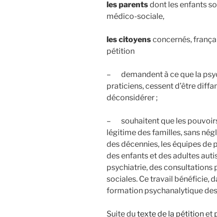
les parents
dont les enfants so
médico-sociale,
les citoyens
concernés, françai
pétition
– demandent à ce que la psych
praticiens, cessent d’être diffa
déconsidérer ;
– souhaitent que les pouvoirs
légitime des familles, sans négl
des décennies, les équipes de
des enfants et des adultes auti
psychiatrie, des consultations 
sociales. Ce travail bénéficie, 
formation psychanalytique des 
Suite du
texte de la pétition
et