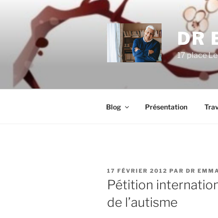
Aller
au
contenu
DR 
principal
17 place Le
Blog
Présentation
Trav
PUBLIÉ
17 FÉVRIER 2012
PAR
DR EMMA
LE
Pétition internatio
de l’autisme