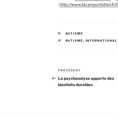
:
http://www.lacanquotidien.fr/b
CATÉGORIES
AUTISME
ÉTIQUETTES
AUTISME
,
INTERNATIONAL
Navigation
Article
PRÉCÉDENT
de
précédent
La psychanalyse apporte des
bienfaits durables
l’article