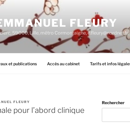
EMMANUEL FLEURY
clerc, 59000, Lille, métro Cormontaigne, e.fleury@nordnet.fr
aux et publications
Accès au cabinet
Tarifs et infos légale
NUEL FLEURY
Rechercher
nale pour l’abord clinique