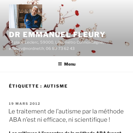
Aller
au
contenu
principal
DR EMMANUEL FLEURY
17 place Leclerc, 59000, Lille, métro Cormontaigne,
e.fleury@nordnet.fr, 06 89 73 62 43
Menu
ÉTIQUETTE :
AUTISME
PUBLIÉ
19 MARS 2012
LE
Le traitement de l’autisme par la méthode
ABA n’est ni efficace, ni scientifique !