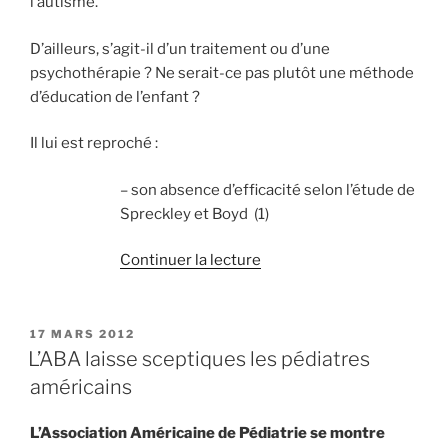
l’autisme.
D’ailleurs, s’agit-il d’un traitement ou d’une
psychothérapie ? Ne serait-ce pas plutôt une méthode
d’éducation de l’enfant ?
Il lui est reproché :
– son absence d’efficacité selon l’étude de
Spreckley et Boyd (1)
de
Continuer la lecture
« Le
traitement
de
PUBLIÉ
17 MARS 2012
LE
l’autisme
L’ABA laisse sceptiques les pédiatres
par
américains
la
méthode
L’Association Américaine de Pédiatrie se montre