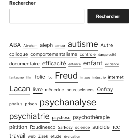
Rechercher
Rechercher
autisme
ABA
aleph
Autre
Abraham
amour
colloque
comportementalisme
contrôle
dangerosité
enfant
efficacité
documentaire
enfance
evidence
Freud
folie
internet
fantasme
film
fou
image
industrie
Lacan
livre
Onfray
médecine
neurosciences
psychanalyse
phallus
prison
psychiatrie
psychothérapie
psychose
suicide
pétition
Roudinesco
Sarkozy
science
TCC
travail
web
Zizek
étude
évaluation