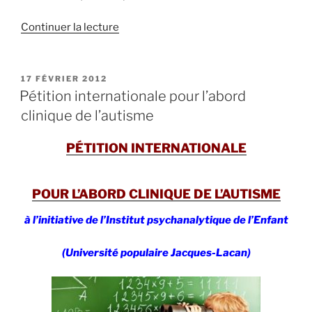
de
Continuer la lecture
« La
maltraitance
de
PUBLIÉ
17 FÉVRIER 2012
LE
l’enfant
Pétition internationale pour l’abord
autiste
clinique de l’autisme
par
la
PÉTITION INTERNATIONALE
méthode
ABA »
POUR L’ABORD CLINIQUE DE L’AUTISME
à l’initiative de l’Institut psychanalytique de l’Enfant
(Université populaire Jacques-Lacan)