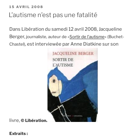
s’est
PUBLIÉ
15 AVRIL 2008
LE
arrêté
L’autisme n’est pas une fatalité
au
seuil
Dans Libération du samedi 12 avril 2008, Jacqueline
du
Berger,
journaliste, auteur de «
Sortir de l’autisme
» (Buchet-
langage,
, est interviewée par Anne Diatkine sur son
Chastel)
H.
Rey-
Flaud »
livre,
© Libération.
Extraits :