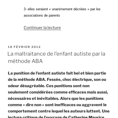
3- elles seraient « unanimement décriées » par les
associations de parents
de
Continuer la lecture
« L’unanimité
en
faveur
PUBLIÉ
18 FÉVRIER 2012
LE
des
La maltraitance de l’enfant autiste par la
pratiques
méthode ABA
psychanalytiques
dans
La punition de l’enfant autiste fait bel et bien partie
la
de la méthode ABA. Fessée, choc électrique, son ou
prise
odeur désagréable. Ces punitions sont non
en
seulement considérées comme efficaces mais aussi,
charge
nécessaires et inévitables. Alors que les punitions
de
comme « dire non » sont inefficaces ou aggravent le
l’autisme »
comportement contre lequel les auteurs luttent. Une
lecture critique de l’ouvrage de Catherine Maurice.