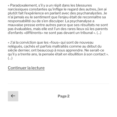
« Paradoxalement, s’il y a un répit dans les blessures
narcissiques constantes qu’inflige le regard des autres, j’en ai
plutôt fait l’expérience en parlant avec des psychanalystes. Je
n’ai jamais eu le sentiment que l’enjeu était de reconnaître sa
responsabilité ou de s’en disculper. La psychanalyse a
mauvaise presse entre autres parce que ses résultats ne sont
pas évaluables, mais elle est l’un des rares lieux où les parents
d’enfants «différents» ne sont pas devant un tribunal ». (…)
« J’ai la conviction que les «fous» qui sont de nouveau
relégués, cachés et parfois maltraités comme au début du
siècle dernier, ont beaucoup à nous apprendre. Ne serait-ce
qu’il y a trente ans, la pensée était en ébullition à son contact ».
(…)
de
Continuer la lecture
« L’autisme
n’est
pas
une
fatalité »
Pagination
Page
Page
2
précédente
des
publications