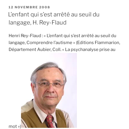
normalisation
PUBLIÉ
12 NOVEMBRE 2008
LE
de
L’enfant qui s’est arrêté au seuil du
l’autisme
langage, H. Rey-Flaud
sous
prétexte
Henri Rey-Flaud : « L’enfant qui s’est arrêté au seuil du
de
langage, Comprendre l’autisme » (Editions Flammarion,
science
Département Aubier, Coll. « La psychanalyse prise au
! »
mot »)